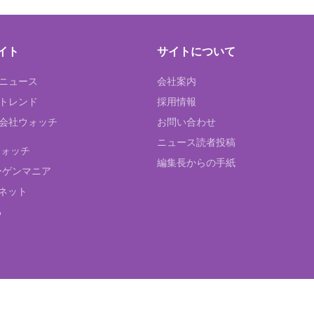
イト
サイトについて
Tニュース
会社案内
Tトレンド
採用情報
ST会社ウォッチ
お問い合わせ
ニュース読者投稿
ウォッチ
編集長からの手紙
ーゲンマニア
ネット
る