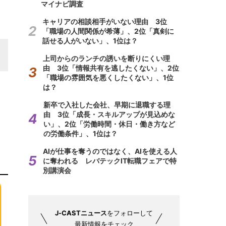
マイナビ調査
キャリアの相談相手がいない理由 3位
「職場の人間関係が希薄」、2位「真剣に
話せる人がいない」、1位は？
上司からのランチの誘いを断りにくい理
由 3位「情報共有を逃したくない」、2位
「職場の雰囲気を悪くしたくない」、1位
は？
新卒で入社した会社、早期に退職する理
由 3位「成長・スキルアップが見込めな
い」、2位「労働時間・休日・働き方など
の労働条件」、1位は？
AIが仕事を奪うのではなく、AIを使える人
に奪われる レバテックIT転職フェアで特
別講演会
J-CASTニュース
をフォローして
最新情報をチェック