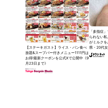
「多指症」
られない私
がミルクをあ
【ステーキガスト】ライス・パン食べ
県・20代女
放題&スープバー付きメニュー1111円は
お得!最新クーポンを公式Xで公開中《9
月23日まで》