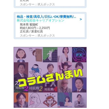
スポンサー：求人ボックス
検品・検査/高収入/日払いOK/寮費無料/日勤/20・30・40代活躍中
＞
株式会社綜合キャリアオプション
熊本県 菊陽町
時給1,800円～2,250円
正社員 / 派遣社員
スポンサー：求人ボックス