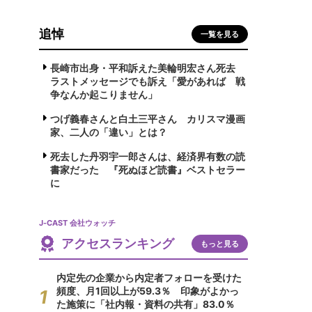
追悼
一覧を見る
長崎市出身・平和訴えた美輪明宏さん死去
ラストメッセージでも訴え「愛があれば 戦
争なんか起こりません」
つげ義春さんと白土三平さん カリスマ漫画
家、二人の「違い」とは？
死去した丹羽宇一郎さんは、経済界有数の読
書家だった 『死ぬほど読書』ベストセラー
に
J-CAST 会社ウォッチ
アクセスランキング
もっと見る
内定先の企業から内定者フォローを受けた
頻度、月1回以上が59.3％ 印象がよかっ
た施策に「社内報・資料の共有」83.0％