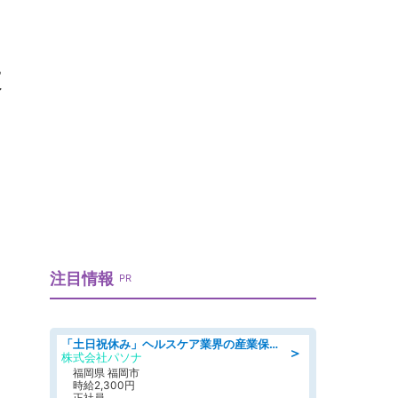
設
注目情報
PR
「土日祝休み」ヘルスケア業界の産業保健師/高時給/未経験OK/要資格:保健師、正看護師
＞
株式会社パソナ
福岡県 福岡市
時給2,300円
正社員