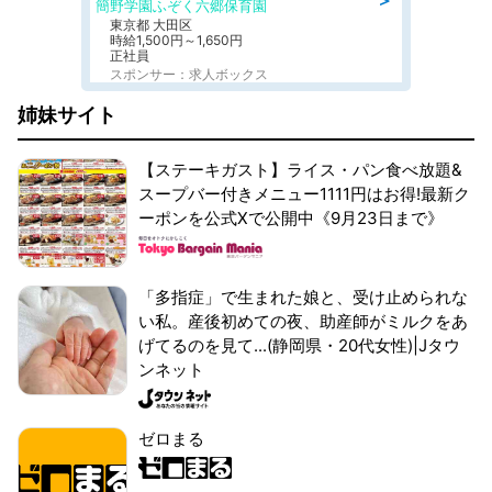
簡野学園ふぞく六郷保育園
東京都 大田区
時給1,500円～1,650円
正社員
スポンサー：求人ボックス
姉妹サイト
【ステーキガスト】ライス・パン食べ放題&
スープバー付きメニュー1111円はお得!最新ク
ーポンを公式Xで公開中《9月23日まで》
「多指症」で生まれた娘と、受け止められな
い私。産後初めての夜、助産師がミルクをあ
げてるのを見て...(静岡県・20代女性)|Jタウ
ンネット
ゼロまる