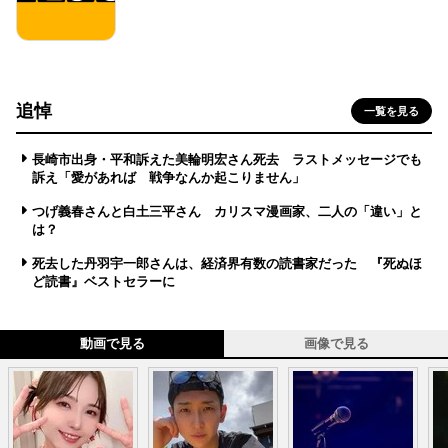
追悼
一覧を見る
長崎市出身・平和訴えた美輪明宏さん死去 ラストメッセージでも
訴え「愛があれば 戦争なんか起こりません」
つげ義春さんと白土三平さん カリスマ漫画家、二人の「違い」と
は？
死去した丹羽宇一郎さんは、経済界有数の読書家だった 『死ぬほ
ど読書』ベストセラーに
動画で見る
画像で見る