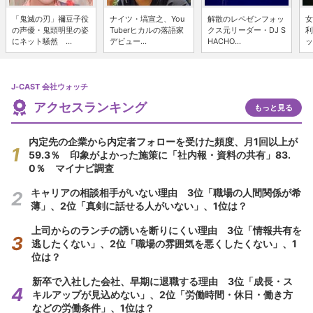
「鬼滅の刃」禰豆子役
ナイツ・塙宣之、You
解散のレペゼンフォッ
女
の声優・鬼頭明里の姿
Tuberヒカルの落語家
クス元リーダー・DJ S
利
にネット騒然 ...
デビュー...
HACHO...
ッ
J-CAST 会社ウォッチ
アクセスランキング
もっと見る
内定先の企業から内定者フォローを受けた頻度、月1回以上が
59.3％ 印象がよかった施策に「社内報・資料の共有」83.
0％ マイナビ調査
キャリアの相談相手がいない理由 3位「職場の人間関係が希
薄」、2位「真剣に話せる人がいない」、1位は？
上司からのランチの誘いを断りにくい理由 3位「情報共有を
逃したくない」、2位「職場の雰囲気を悪くしたくない」、1
位は？
新卒で入社した会社、早期に退職する理由 3位「成長・ス
キルアップが見込めない」、2位「労働時間・休日・働き方
などの労働条件」、1位は？