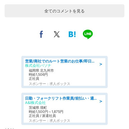
全てのコメントを見る
営業/商社でのルート営業のお仕事/即日勤務可/車通勤可/営業
＞
株式会社パソナ
福岡県 北九州市
時給1,506円
正社員
スポンサー：求人ボックス
日勤・フォークリフト作業員/前払い・週払い制度あり/長期安定/有給とりやすい/環境充実
＞
A&I株式会社
茨城県 境町
時給1,500円～1,875円
正社員 / 派遣社員
スポンサー：求人ボックス