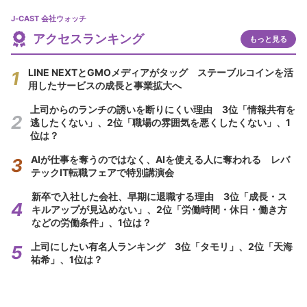
J-CAST 会社ウォッチ
アクセスランキング
もっと見る
LINE NEXTとGMOメディアがタッグ ステーブルコインを活
用したサービスの成長と事業拡大へ
上司からのランチの誘いを断りにくい理由 3位「情報共有を
逃したくない」、2位「職場の雰囲気を悪くしたくない」、1
位は？
AIが仕事を奪うのではなく、AIを使える人に奪われる レバ
テックIT転職フェアで特別講演会
新卒で入社した会社、早期に退職する理由 3位「成長・ス
キルアップが見込めない」、2位「労働時間・休日・働き方
などの労働条件」、1位は？
上司にしたい有名人ランキング 3位「タモリ」、2位「天海
祐希」、1位は？