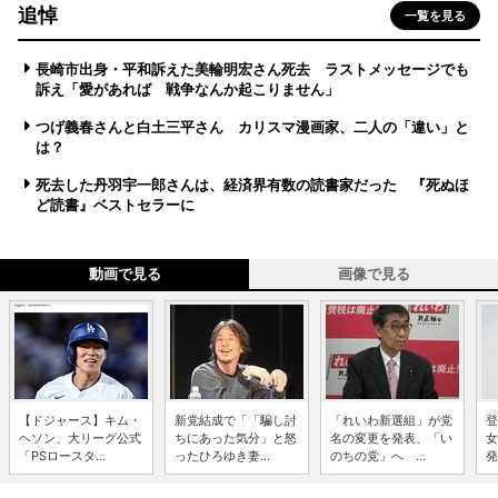
追悼
一覧を見る
長崎市出身・平和訴えた美輪明宏さん死去 ラストメッセージでも
訴え「愛があれば 戦争なんか起こりません」
つげ義春さんと白土三平さん カリスマ漫画家、二人の「違い」と
は？
死去した丹羽宇一郎さんは、経済界有数の読書家だった 『死ぬほ
ど読書』ベストセラーに
動画で見る
画像で見る
【ドジャース】キム・
新党結成で「「騙し討
「れいわ新選組」が党
登
ヘソン、大リーグ公式
ちにあった気分」と怒
名の変更を発表、「い
女
「PSロースタ...
ったひろゆき妻...
のちの党」へ ...
発