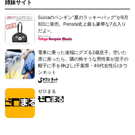
姉妹サイト
Suicaのペンギン"夏のラッキーバッグ"が8月
8日に発売。Pensta史上最も豪華な7点入り
だよ~。
電車に乗った途端にグズる2歳息子。空いた
席に座ったら、隣の怖そうな男性客が息子の
帽子に手を伸ばし(千葉県・40代女性)|Jタウ
ンネット
ゼロまる