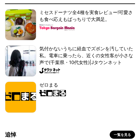
ミセスドーナツ全4種を実食レビュー!可愛さ
も食べ応えもばっちりで大満足。
気付かないうちに経血でズボンを汚していた
私。電車に乗ったら、近くの女性客が小さな
声で(千葉県・10代女性)|Jタウンネット
ゼロまる
追悼
一覧を見る