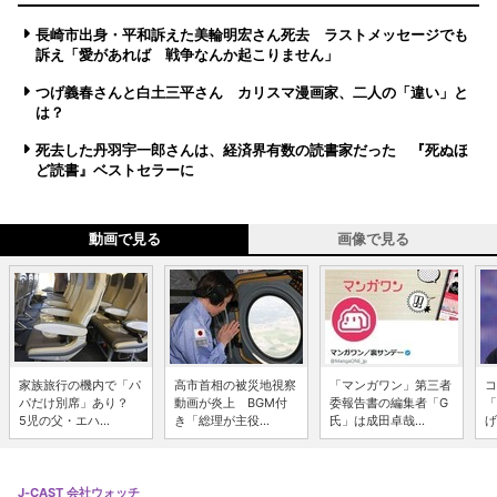
長崎市出身・平和訴えた美輪明宏さん死去 ラストメッセージでも
訴え「愛があれば 戦争なんか起こりません」
つげ義春さんと白土三平さん カリスマ漫画家、二人の「違い」と
は？
死去した丹羽宇一郎さんは、経済界有数の読書家だった 『死ぬほ
ど読書』ベストセラーに
動画で見る
画像で見る
家族旅行の機内で「パ
高市首相の被災地視察
「マンガワン」第三者
コ
パだけ別席」あり？
動画が炎上 BGM付
委報告書の編集者「G
「
5児の父・エハ...
き「総理が主役...
氏」は成田卓哉...
げ
J-CAST 会社ウォッチ