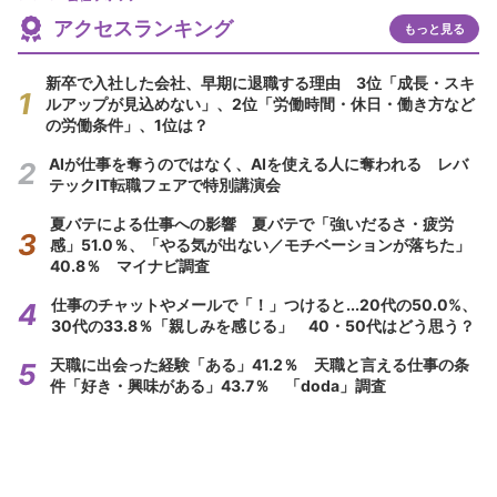
アクセスランキング
もっと見る
新卒で入社した会社、早期に退職する理由 3位「成長・スキ
ルアップが見込めない」、2位「労働時間・休日・働き方など
の労働条件」、1位は？
AIが仕事を奪うのではなく、AIを使える人に奪われる レバ
テックIT転職フェアで特別講演会
夏バテによる仕事への影響 夏バテで「強いだるさ・疲労
感」51.0％、「やる気が出ない／モチベーションが落ちた」
40.8％ マイナビ調査
仕事のチャットやメールで「！」つけると...20代の50.0%、
30代の33.8％「親しみを感じる」 40・50代はどう思う？
天職に出会った経験「ある」41.2％ 天職と言える仕事の条
件「好き・興味がある」43.7％ 「doda」調査