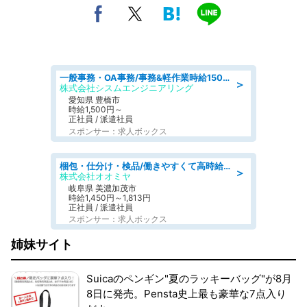
一般事務・OA事務/事務&軽作業時給1500円土日祝休み各種社保完備
＞
株式会社シスムエンジニアリング
愛知県 豊橋市
時給1,500円～
正社員 / 派遣社員
スポンサー：求人ボックス
梱包・仕分け・検品/働きやすくて高時給の仕分け作業長期休暇充実/残業なし
＞
株式会社オオミヤ
岐阜県 美濃加茂市
時給1,450円～1,813円
正社員 / 派遣社員
スポンサー：求人ボックス
姉妹サイト
Suicaのペンギン"夏のラッキーバッグ"が8月
8日に発売。Pensta史上最も豪華な7点入り