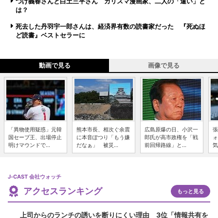
つげ義春さんと白土三平さん カリスマ漫画家、二人の「違い」と
は？
死去した丹羽宇一郎さんは、経済界有数の読書家だった 『死ぬほ
ど読書』ベストセラーに
動画で見る
画像で見る
「異物使用疑惑」元韓
熊本市長、相次ぐ余震
広島原爆の日、小沢一
張
国セーブ王、出場停止
に本音ぽつり「もう嫌
郎氏が高市政権を「戦
ォ
明けマウンドで...
だなぁ」 被災...
前回帰路線」と...
気
J-CAST 会社ウォッチ
アクセスランキング
もっと見る
上司からのランチの誘いを断りにくい理由 3位「情報共有を