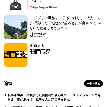
だよ~。
「ジブリの世界」「冒険のはじまりだ!」 夫
が撮影した〝1歳娘の後ろ姿〟が良すぎて...4.
8万人感激|Jタウンネット
ゼロまる
追悼
一覧を見る
長崎市出身・平和訴えた美輪明宏さん死去 ラストメッセージでも
訴え「愛があれば 戦争なんか起こりません」