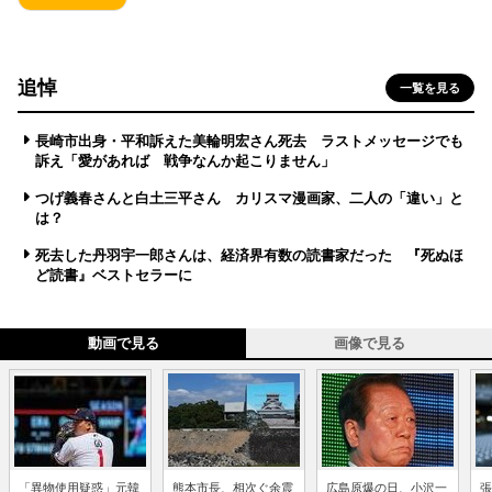
追悼
一覧を見る
長崎市出身・平和訴えた美輪明宏さん死去 ラストメッセージでも
訴え「愛があれば 戦争なんか起こりません」
つげ義春さんと白土三平さん カリスマ漫画家、二人の「違い」と
は？
死去した丹羽宇一郎さんは、経済界有数の読書家だった 『死ぬほ
ど読書』ベストセラーに
動画で見る
画像で見る
「異物使用疑惑」元韓
熊本市長、相次ぐ余震
広島原爆の日、小沢一
張