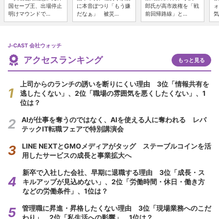
国セーブ王、出場停止
に本音ぽつり「もう嫌
郎氏が高市政権を「戦
ォ
明けマウンドで...
だなぁ」 被災...
前回帰路線」と...
気
J-CAST 会社ウォッチ
アクセスランキング
もっと見る
上司からのランチの誘いを断りにくい理由 3位「情報共有を
逃したくない」、2位「職場の雰囲気を悪くしたくない」、1
位は？
AIが仕事を奪うのではなく、AIを使える人に奪われる レバ
テックIT転職フェアで特別講演会
LINE NEXTとGMOメディアがタッグ ステーブルコインを活
用したサービスの成長と事業拡大へ
新卒で入社した会社、早期に退職する理由 3位「成長・ス
キルアップが見込めない」、2位「労働時間・休日・働き方
などの労働条件」、1位は？
管理職に昇進・昇格したくない理由 3位「現場業務へのこだ
わり」、2位「私生活への影響」、1位は？