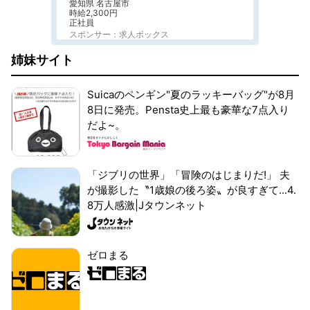
愛知県 名古屋市
時給2,300円
正社員
スポンサー：求人ボックス
姉妹サイト
Suicaのペンギン"夏のラッキーバッグ"が8月
8日に発売。Pensta史上最も豪華な7点入り
だよ~。
「ジブリの世界」「冒険のはじまりだ!」 夫
が撮影した〝1歳娘の後ろ姿〟が良すぎて...4.
8万人感激|Jタウンネット
ゼロまる