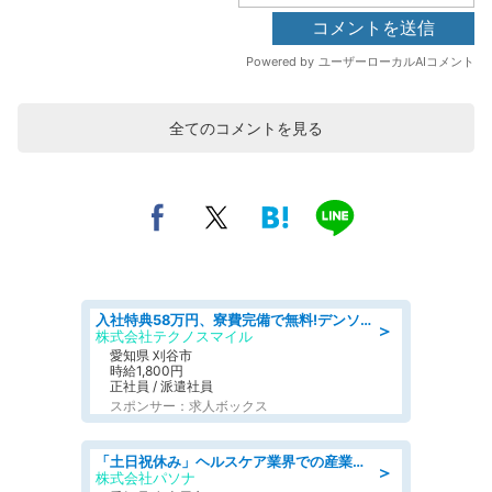
全てのコメントを見る
入社特典58万円、寮費完備で無料!デンソーで働こう!自動車工場で小型部品の検査業務 denso aichi
＞
株式会社テクノスマイル
愛知県 刈谷市
時給1,800円
正社員 / 派遣社員
スポンサー：求人ボックス
「土日祝休み」ヘルスケア業界での産業保健師業務/看護師/高時給/未経験OK/要資格:正看護師
＞
株式会社パソナ