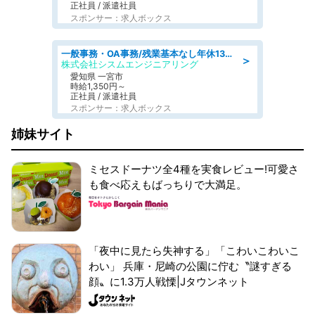
正社員 / 派遣社員
スポンサー：求人ボックス
一般事務・OA事務/残業基本なし年休130日社保完備の一般・調達事務
＞
株式会社シスムエンジニアリング
愛知県 一宮市
時給1,350円～
正社員 / 派遣社員
スポンサー：求人ボックス
姉妹サイト
ミセスドーナツ全4種を実食レビュー!可愛さ
も食べ応えもばっちりで大満足。
「夜中に見たら失神する」「こわいこわいこ
わい」 兵庫・尼崎の公園に佇む〝謎すぎる
顔〟に1.3万人戦慄|Jタウンネット