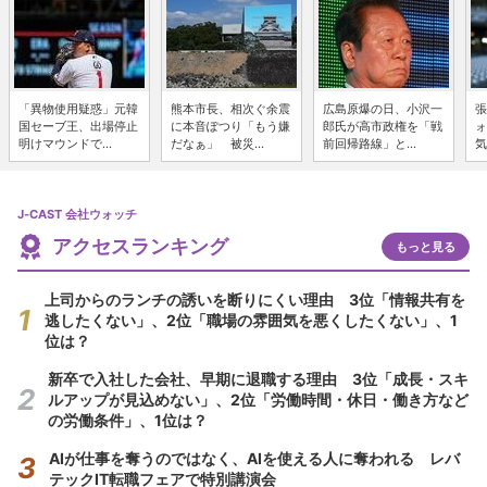
「異物使用疑惑」元韓
熊本市長、相次ぐ余震
広島原爆の日、小沢一
張
国セーブ王、出場停止
に本音ぽつり「もう嫌
郎氏が高市政権を「戦
ォ
明けマウンドで...
だなぁ」 被災...
前回帰路線」と...
気
J-CAST 会社ウォッチ
アクセスランキング
もっと見る
上司からのランチの誘いを断りにくい理由 3位「情報共有を
逃したくない」、2位「職場の雰囲気を悪くしたくない」、1
位は？
新卒で入社した会社、早期に退職する理由 3位「成長・スキ
ルアップが見込めない」、2位「労働時間・休日・働き方など
の労働条件」、1位は？
AIが仕事を奪うのではなく、AIを使える人に奪われる レバ
テックIT転職フェアで特別講演会