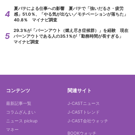
夏バテによる仕事への影響 夏バテで「強いだるさ・疲労
感」51.0％、「やる気が出ない／モチベーションが落ちた」
40.8％ マイナビ調査
29.3％が「バーンアウト（燃え尽き症候群）」を経験 現在
バーンアウトである人の35.1％が「勤務時間が長すぎる」
マイナビ調査
コンテンツ
関連サイト
最新記事一覧
J-CASTニュース
コラムざんまい
J-CASTトレンド
ニュース pickup
J-CAST会社ウォッチ
マネー
BOOKウォッチ