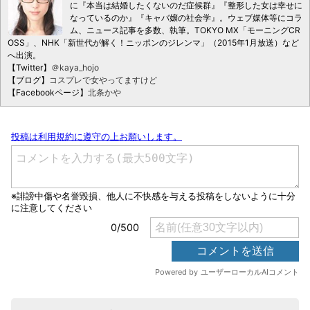
に『本当は結婚したくないのだ症候群』『整形した女は幸せに
なっているのか』『キャバ嬢の社会学』。ウェブ媒体等にコラ
ム、ニュース記事を多数、執筆。TOKYO MX「モーニングCR
OSS」、NHK「新世代が解く！ニッポンのジレンマ」（2015年1月放送）など
へ出演。
【Twitter】
＠kaya_hojo
【ブログ】
コスプレで女やってますけど
【Facebookページ】
北条かや