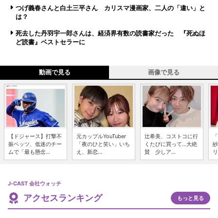
つげ義春さんと白土三平さん カリスマ漫画家、二人の「違い」と
は？
死去した丹羽宇一郎さんは、経済界有数の読書家だった 『死ぬほ
ど読書』ベストセラーに
動画で見る
画像で見る
【ドジャース】打撃不
元カップルYouTuber
辻希美、コストコに行
「
振ベッツ、低迷のチー
「夜のひと笑い」いち
くたびに買って...大絶
紗
ムで「最も懸念...
え、新恋...
賛 少しア...
リ
J-CAST 会社ウォッチ
アクセスランキング
もっと見る