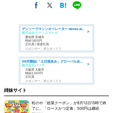
デンソーでマシンオペレーター denso aichi
＞
株式会社テクノスマイル
愛知県 安城市
時給1,800円
正社員 / 派遣社員
スポンサー：求人ボックス
09月開始/「土日祝休み」グローバル企業での産業保健のお仕事/保健師/高時給/残業なし/服装自由
＞
株式会社パソナ
大阪府 大阪市
時給2,300円
正社員
スポンサー：求人ボックス
姉妹サイト
松のや「総菜クーポン」が8月12日15時で終
了に。「ロースかつ定食」500円は継続