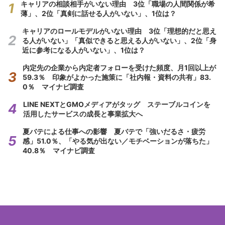
キャリアの相談相手がいない理由 3位「職場の人間関係が希
薄」、2位「真剣に話せる人がいない」、1位は？
キャリアのロールモデルがいない理由 3位「理想的だと思え
る人がいない」「真似できると思える人がいない」、2位「身
近に参考になる人がいない」、1位は？
内定先の企業から内定者フォローを受けた頻度、月1回以上が
59.3％ 印象がよかった施策に「社内報・資料の共有」83.
0％ マイナビ調査
LINE NEXTとGMOメディアがタッグ ステーブルコインを
活用したサービスの成長と事業拡大へ
夏バテによる仕事への影響 夏バテで「強いだるさ・疲労
感」51.0％、「やる気が出ない／モチベーションが落ちた」
40.8％ マイナビ調査