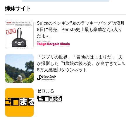
姉妹サイト
Suicaのペンギン"夏のラッキーバッグ"が8月
8日に発売。Pensta史上最も豪華な7点入り
だよ~。
「ジブリの世界」「冒険のはじまりだ!」 夫
が撮影した〝1歳娘の後ろ姿〟が良すぎて...4.
8万人感激|Jタウンネット
ゼロまる