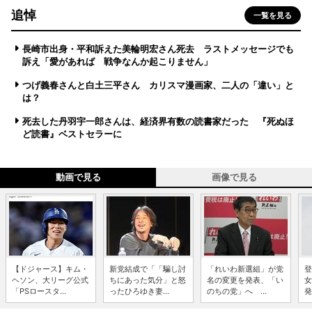
追悼
一覧を見る
長崎市出身・平和訴えた美輪明宏さん死去 ラストメッセージでも
訴え「愛があれば 戦争なんか起こりません」
つげ義春さんと白土三平さん カリスマ漫画家、二人の「違い」と
は？
死去した丹羽宇一郎さんは、経済界有数の読書家だった 『死ぬほ
ど読書』ベストセラーに
動画で見る
画像で見る
【ドジャース】キム・
新党結成で「「騙し討
「れいわ新選組」が党
登
ヘソン、大リーグ公式
ちにあった気分」と怒
名の変更を発表、「い
女
「PSロースタ...
ったひろゆき妻...
のちの党」へ ...
発