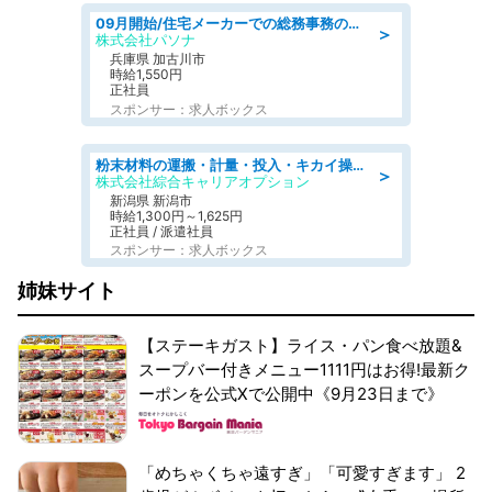
09月開始/住宅メーカーでの総務事務のお仕事/駅近/車通勤可/一般事務/人事労務
＞
株式会社パソナ
兵庫県 加古川市
時給1,550円
正社員
スポンサー：求人ボックス
粉末材料の運搬・計量・投入・キカイ操作/オンライン登録
＞
株式会社綜合キャリアオプション
新潟県 新潟市
時給1,300円～1,625円
正社員 / 派遣社員
スポンサー：求人ボックス
姉妹サイト
【ステーキガスト】ライス・パン食べ放題&
スープバー付きメニュー1111円はお得!最新ク
ーポンを公式Xで公開中《9月23日まで》
「めちゃくちゃ遠すぎ」「可愛すぎます」 2