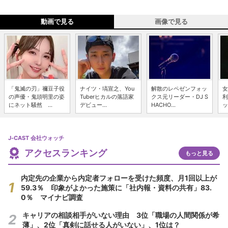
動画で見る
画像で見る
「鬼滅の刃」禰豆子役
ナイツ・塙宣之、You
解散のレペゼンフォッ
女
の声優・鬼頭明里の姿
Tuberヒカルの落語家
クス元リーダー・DJ S
利
にネット騒然 ...
デビュー...
HACHO...
ッ
J-CAST 会社ウォッチ
アクセスランキング
もっと見る
内定先の企業から内定者フォローを受けた頻度、月1回以上が
59.3％ 印象がよかった施策に「社内報・資料の共有」83.
0％ マイナビ調査
キャリアの相談相手がいない理由 3位「職場の人間関係が希
薄」、2位「真剣に話せる人がいない」、1位は？