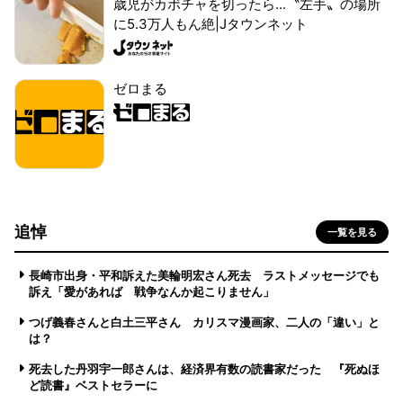
歳児がカボチャを切ったら...〝左手〟の場所
に5.3万人もん絶|Jタウンネット
ゼロまる
追悼
一覧を見る
長崎市出身・平和訴えた美輪明宏さん死去 ラストメッセージでも
訴え「愛があれば 戦争なんか起こりません」
つげ義春さんと白土三平さん カリスマ漫画家、二人の「違い」と
は？
死去した丹羽宇一郎さんは、経済界有数の読書家だった 『死ぬほ
ど読書』ベストセラーに