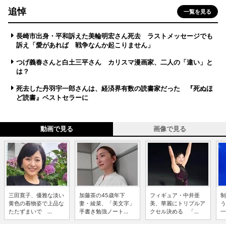
追悼
一覧を見る
長崎市出身・平和訴えた美輪明宏さん死去 ラストメッセージでも
訴え「愛があれば 戦争なんか起こりません」
つげ義春さんと白土三平さん カリスマ漫画家、二人の「違い」と
は？
死去した丹羽宇一郎さんは、経済界有数の読書家だった 『死ぬほ
ど読書』ベストセラーに
動画で見る
画像で見る
三田寛子、優雅な淡い
加藤茶の45歳年下
フィギュア・中井亜
制
黄色の着物姿で上品な
妻・綾菜、「美文字」
美、華麗にトリプルア
う
たたずまいで ...
手書き勉強ノート...
クセル決める 「...
一