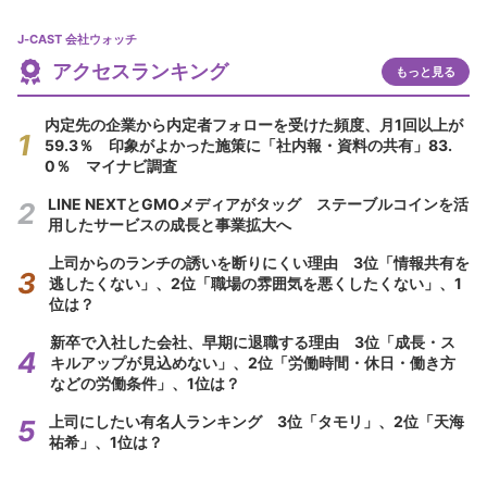
J-CAST 会社ウォッチ
アクセスランキング
もっと見る
内定先の企業から内定者フォローを受けた頻度、月1回以上が
59.3％ 印象がよかった施策に「社内報・資料の共有」83.
0％ マイナビ調査
LINE NEXTとGMOメディアがタッグ ステーブルコインを活
用したサービスの成長と事業拡大へ
上司からのランチの誘いを断りにくい理由 3位「情報共有を
逃したくない」、2位「職場の雰囲気を悪くしたくない」、1
位は？
新卒で入社した会社、早期に退職する理由 3位「成長・ス
キルアップが見込めない」、2位「労働時間・休日・働き方
などの労働条件」、1位は？
上司にしたい有名人ランキング 3位「タモリ」、2位「天海
祐希」、1位は？