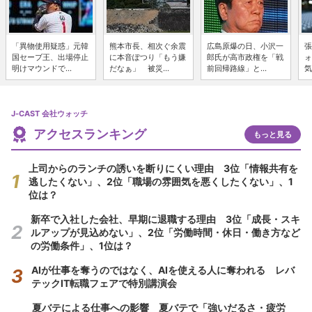
「異物使用疑惑」元韓
熊本市長、相次ぐ余震
広島原爆の日、小沢一
張
国セーブ王、出場停止
に本音ぽつり「もう嫌
郎氏が高市政権を「戦
ォ
明けマウンドで...
だなぁ」 被災...
前回帰路線」と...
気
J-CAST 会社ウォッチ
アクセスランキング
もっと見る
上司からのランチの誘いを断りにくい理由 3位「情報共有を
逃したくない」、2位「職場の雰囲気を悪くしたくない」、1
位は？
新卒で入社した会社、早期に退職する理由 3位「成長・スキ
ルアップが見込めない」、2位「労働時間・休日・働き方など
の労働条件」、1位は？
AIが仕事を奪うのではなく、AIを使える人に奪われる レバ
テックIT転職フェアで特別講演会
夏バテによる仕事への影響 夏バテで「強いだるさ・疲労