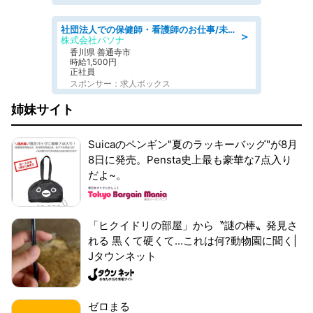
社団法人での保健師・看護師のお仕事/未経験OK/要資格:普通免許、保健師、正看護師
＞
株式会社パソナ
香川県 善通寺市
時給1,500円
正社員
スポンサー：求人ボックス
姉妹サイト
Suicaのペンギン"夏のラッキーバッグ"が8月
8日に発売。Pensta史上最も豪華な7点入り
だよ~。
「ヒクイドリの部屋」から〝謎の棒〟発見さ
れる 黒くて硬くて...これは何?動物園に聞く|
Jタウンネット
ゼロまる