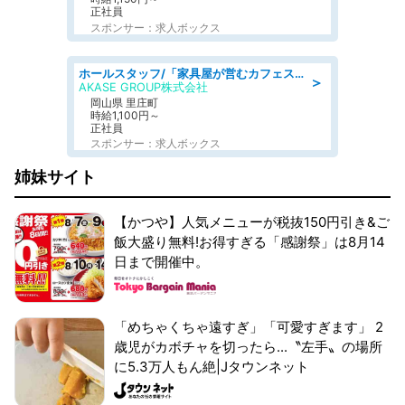
正社員
スポンサー：求人ボックス
ホールスタッフ/「家具屋が営むカフェスタッフ!」週2日～OK!嬉しいまかない付き/岡山県/浅口郡里庄町
＞
AKASE GROUP株式会社
岡山県 里庄町
時給1,100円～
正社員
スポンサー：求人ボックス
姉妹サイト
【かつや】人気メニューが税抜150円引き&ご
飯大盛り無料!お得すぎる「感謝祭」は8月14
日まで開催中。
「めちゃくちゃ遠すぎ」「可愛すぎます」 2
歳児がカボチャを切ったら...〝左手〟の場所
に5.3万人もん絶|Jタウンネット