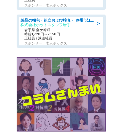
スポンサー：求人ボックス
製品の梱包・組立および検査・ 奥州市江刺/大手企業で長期安定 梱包・検査・組立/半年経過毎に5万円の報奨金有
＞
株式会社ホットスタッフ岩手
岩手県 金ケ崎町
時給1,720円～2,150円
正社員 / 派遣社員
スポンサー：求人ボックス