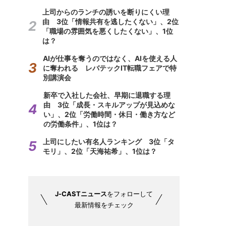
上司からのランチの誘いを断りにくい理
由 3位「情報共有を逃したくない」、2位
「職場の雰囲気を悪くしたくない」、1位
は？
AIが仕事を奪うのではなく、AIを使える人
に奪われる レバテックIT転職フェアで特
別講演会
新卒で入社した会社、早期に退職する理
由 3位「成長・スキルアップが見込めな
い」、2位「労働時間・休日・働き方など
の労働条件」、1位は？
上司にしたい有名人ランキング 3位「タ
モリ」、2位「天海祐希」、1位は？
J-CASTニュース
をフォローして
最新情報をチェック