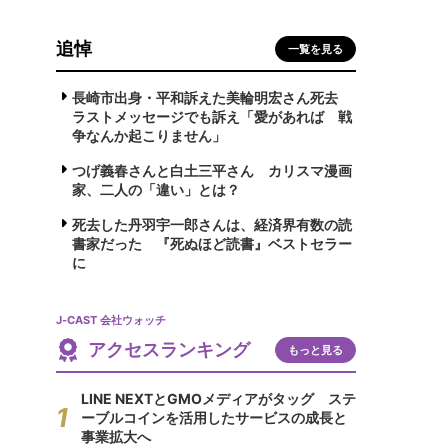
追悼
一覧を見る
長崎市出身・平和訴えた美輪明宏さん死去
ラストメッセージでも訴え「愛があれば 戦
争なんか起こりません」
つげ義春さんと白土三平さん カリスマ漫画
家、二人の「違い」とは？
死去した丹羽宇一郎さんは、経済界有数の読
書家だった 『死ぬほど読書』ベストセラー
に
J-CAST 会社ウォッチ
アクセスランキング
もっと見る
LINE NEXTとGMOメディアがタッグ ステ
ーブルコインを活用したサービスの成長と
事業拡大へ