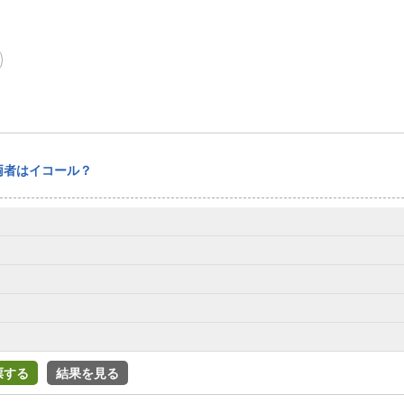
両者はイコール？
票する
結果を見る