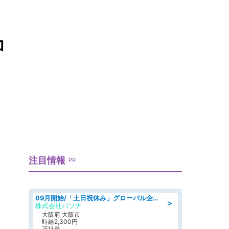
コ
注目情報
PR
09月開始/「土日祝休み」グローバル企業での産業保健のお仕事/保健師/高時給/残業なし/服装自由
＞
株式会社パソナ
大阪府 大阪市
時給2,300円
正社員