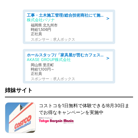
工事・土木施工管理/総合技術商社にて施工管理のお仕事/即日勤務可/車通勤可/工事・土木施工管理/生産・品質管理
＞
株式会社パソナ
福岡県 北九州市
時給1,506円
正社員
スポンサー：求人ボックス
ホールスタッフ/「家具屋が営むカフェスタッフ!」週2日～OK!嬉しいまかない付き/岡山県/浅口郡里庄町
＞
AKASE GROUP株式会社
岡山県 里庄町
時給1,100円～
正社員
スポンサー：求人ボックス
姉妹サイト
コストコを1日無料で体験できる!8月30日ま
でお得なキャンペーンを実施中