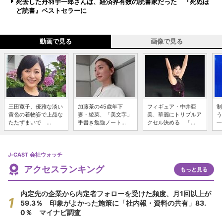
死去した丹羽宇一郎さんは、経済界有数の読書家だった 『死ぬほ
ど読書』ベストセラーに
動画で見る
画像で見る
三田寛子、優雅な淡い
加藤茶の45歳年下
フィギュア・中井亜
制
黄色の着物姿で上品な
妻・綾菜、「美文字」
美、華麗にトリプルア
う
たたずまいで ...
手書き勉強ノート...
クセル決める 「...
一
J-CAST 会社ウォッチ
アクセスランキング
もっと見る
内定先の企業から内定者フォローを受けた頻度、月1回以上が
59.3％ 印象がよかった施策に「社内報・資料の共有」83.
0％ マイナビ調査