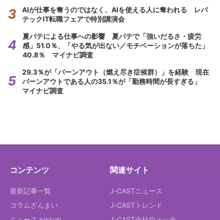
AIが仕事を奪うのではなく、AIを使える人に奪われる レバ
テックIT転職フェアで特別講演会
夏バテによる仕事への影響 夏バテで「強いだるさ・疲労
感」51.0％、「やる気が出ない／モチベーションが落ちた」
40.8％ マイナビ調査
29.3％が「バーンアウト（燃え尽き症候群）」を経験 現在
バーンアウトである人の35.1％が「勤務時間が長すぎる」
マイナビ調査
コンテンツ
関連サイト
最新記事一覧
J-CASTニュース
コラムざんまい
J-CASTトレンド
ニュース pickup
J-CAST会社ウォッチ