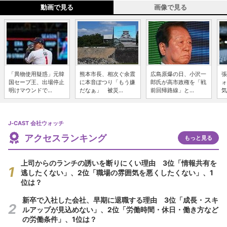
動画で見る
画像で見る
「異物使用疑惑」元韓
熊本市長、相次ぐ余震
広島原爆の日、小沢一
張
国セーブ王、出場停止
に本音ぽつり「もう嫌
郎氏が高市政権を「戦
ォ
明けマウンドで...
だなぁ」 被災...
前回帰路線」と...
気
J-CAST 会社ウォッチ
アクセスランキング
もっと見る
上司からのランチの誘いを断りにくい理由 3位「情報共有を
逃したくない」、2位「職場の雰囲気を悪くしたくない」、1
位は？
新卒で入社した会社、早期に退職する理由 3位「成長・スキ
ルアップが見込めない」、2位「労働時間・休日・働き方など
の労働条件」、1位は？