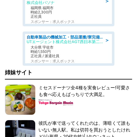
＞
株式会社パソナ
福岡県 福岡市
時給2,300円
正社員
スポンサー：求人ボックス
自動車製品の機械加工・部品運搬/寮完備/日払い/工場・製造
＞
UTエージェント株式会社AGT西日本第二CU
大分県 宇佐市
時給1,550円
正社員 / 派遣社員
スポンサー：求人ボックス
姉妹サイト
ミセスドーナツ全4種を実食レビュー!可愛さ
も食べ応えもばっちりで大満足。
彼氏が車で送ってくれたのは、薄暗くて誰も
いない無人駅。私は切符を買おうとしたけれ
ど(山形県・20代女性)|Jタウンネット