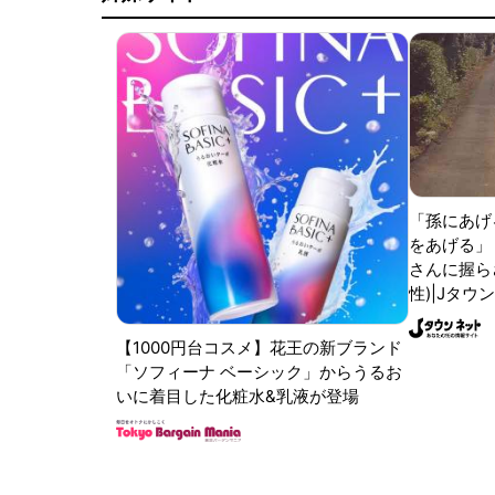
「孫にあげ
をあげる」
さんに握ら
性)|Jタウ
【1000円台コスメ】花王の新ブランド
「ソフィーナ ベーシック」からうるお
いに着目した化粧水&乳液が登場