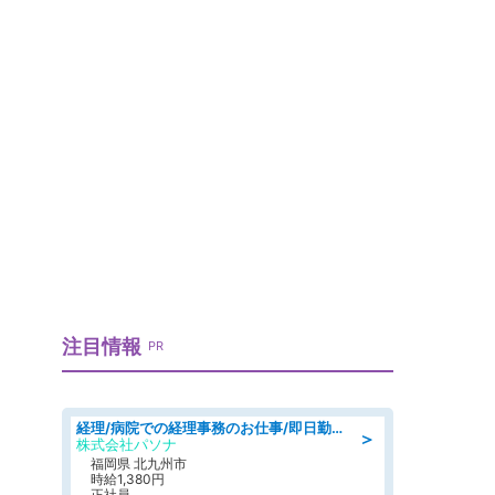
注目情報
PR
経理/病院での経理事務のお仕事/即日勤務可/車通勤可/経理/一般事務
＞
株式会社パソナ
福岡県 北九州市
時給1,380円
正社員