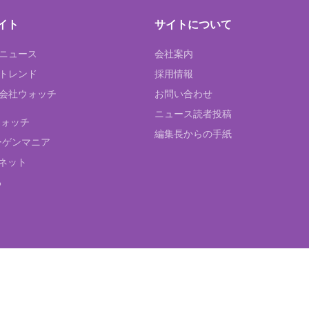
イト
サイトについて
Tニュース
会社案内
Tトレンド
採用情報
ST会社ウォッチ
お問い合わせ
ニュース読者投稿
ウォッチ
編集長からの手紙
ーゲンマニア
ネット
る