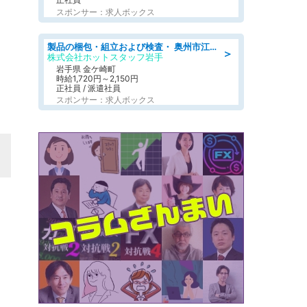
スポンサー：求人ボックス
製品の梱包・組立および検査・ 奥州市江刺/大手企業で長期安定 梱包・検査・組立/半年経過毎に5万円の報奨金有
＞
株式会社ホットスタッフ岩手
岩手県 金ケ崎町
時給1,720円～2,150円
正社員 / 派遣社員
スポンサー：求人ボックス