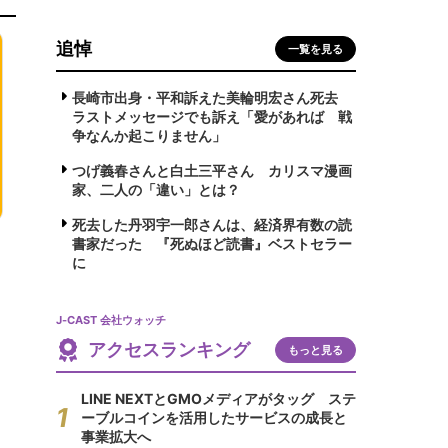
追悼
一覧を見る
長崎市出身・平和訴えた美輪明宏さん死去
ラストメッセージでも訴え「愛があれば 戦
争なんか起こりません」
つげ義春さんと白土三平さん カリスマ漫画
家、二人の「違い」とは？
死去した丹羽宇一郎さんは、経済界有数の読
書家だった 『死ぬほど読書』ベストセラー
に
J-CAST 会社ウォッチ
アクセスランキング
もっと見る
LINE NEXTとGMOメディアがタッグ ステ
ーブルコインを活用したサービスの成長と
事業拡大へ