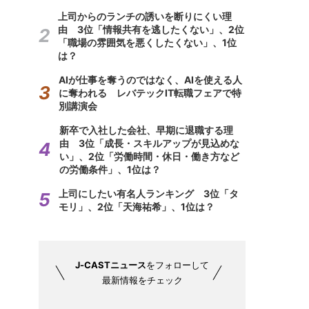
上司からのランチの誘いを断りにくい理
由 3位「情報共有を逃したくない」、2位
「職場の雰囲気を悪くしたくない」、1位
は？
AIが仕事を奪うのではなく、AIを使える人
に奪われる レバテックIT転職フェアで特
別講演会
新卒で入社した会社、早期に退職する理
由 3位「成長・スキルアップが見込めな
い」、2位「労働時間・休日・働き方など
の労働条件」、1位は？
上司にしたい有名人ランキング 3位「タ
モリ」、2位「天海祐希」、1位は？
J-CASTニュース
をフォローして
最新情報をチェック