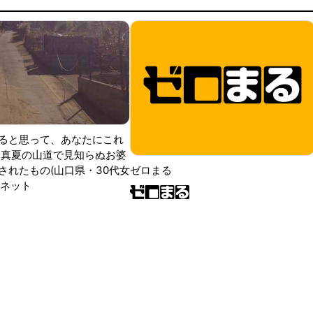
ると思って、あなたにこれ
 真夏の山道で見知らぬお婆
されたもの(山口県・30代女
ゼロまる
ンネット