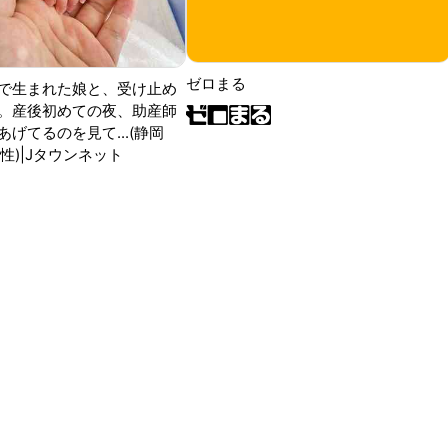
ゼロまる
で生まれた娘と、受け止め
。産後初めての夜、助産師
げてるのを見て...(静岡
性)|Jタウンネット