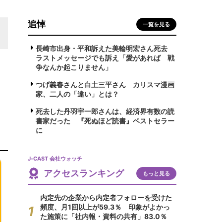
追悼
一覧を見る
長崎市出身・平和訴えた美輪明宏さん死去
ラストメッセージでも訴え「愛があれば 戦
争なんか起こりません」
つげ義春さんと白土三平さん カリスマ漫画
家、二人の「違い」とは？
死去した丹羽宇一郎さんは、経済界有数の読
書家だった 『死ぬほど読書』ベストセラー
に
J-CAST 会社ウォッチ
アクセスランキング
もっと見る
内定先の企業から内定者フォローを受けた
頻度、月1回以上が59.3％ 印象がよかっ
た施策に「社内報・資料の共有」83.0％