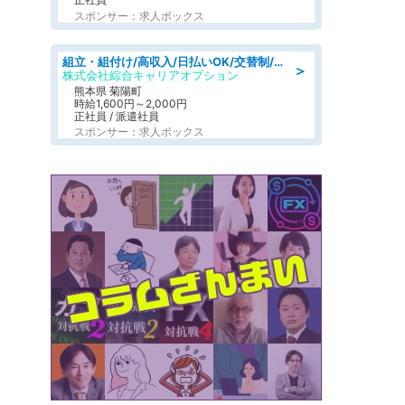
スポンサー：求人ボックス
組立・組付け/高収入/日払いOK/交替制/20・30・40代活躍中/製造 工場
＞
株式会社綜合キャリアオプション
熊本県 菊陽町
時給1,600円～2,000円
正社員 / 派遣社員
スポンサー：求人ボックス