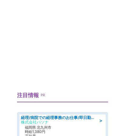
注目情報
PR
経理/病院での経理事務のお仕事/即日勤務可/車通勤可/経理/一般事務
＞
株式会社パソナ
福岡県 北九州市
時給1,380円
正社員