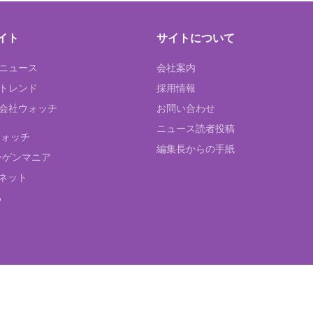
イト
サイトについて
Tニュース
会社案内
Tトレンド
採用情報
ST会社ウォッチ
お問い合わせ
ニュース読者投稿
ウォッチ
編集長からの手紙
ーゲンマニア
ネット
る