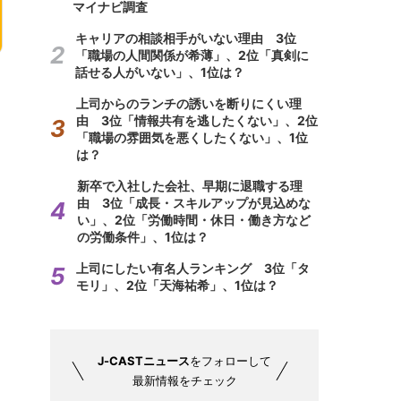
マイナビ調査
キャリアの相談相手がいない理由 3位
「職場の人間関係が希薄」、2位「真剣に
話せる人がいない」、1位は？
上司からのランチの誘いを断りにくい理
由 3位「情報共有を逃したくない」、2位
「職場の雰囲気を悪くしたくない」、1位
は？
新卒で入社した会社、早期に退職する理
由 3位「成長・スキルアップが見込めな
い」、2位「労働時間・休日・働き方など
の労働条件」、1位は？
上司にしたい有名人ランキング 3位「タ
モリ」、2位「天海祐希」、1位は？
J-CASTニュース
をフォローして
最新情報をチェック