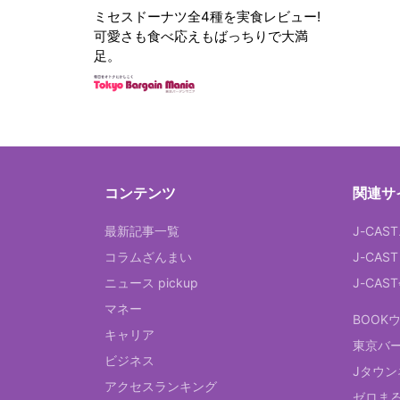
ミセスドーナツ全4種を実食レビュー!
可愛さも食べ応えもばっちりで大満
足。
コンテンツ
関連サ
最新記事一覧
J-CAS
コラムざんまい
J-CAS
ニュース pickup
J-CA
マネー
BOOK
キャリア
東京バ
ビジネス
Jタウン
アクセスランキング
ゼロま