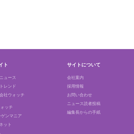
イト
サイトについて
Tニュース
会社案内
Tトレンド
採用情報
ST会社ウォッチ
お問い合わせ
ニュース読者投稿
ウォッチ
編集長からの手紙
ーゲンマニア
ネット
る