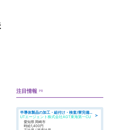
味
注目情報
PR
半導体製品の加工・組付け・検査/寮完備/日勤/日払い/工場・製造
＞
UTエージェント株式会社AGT東海第一CU
愛知県 岡崎市
時給1,400円
正社員 / 派遣社員