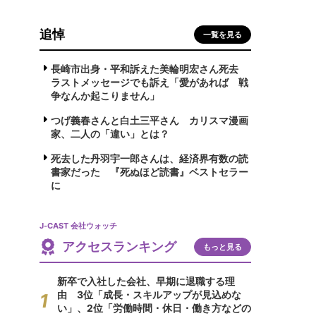
追悼
一覧を見る
長崎市出身・平和訴えた美輪明宏さん死去
ラストメッセージでも訴え「愛があれば 戦
争なんか起こりません」
つげ義春さんと白土三平さん カリスマ漫画
家、二人の「違い」とは？
死去した丹羽宇一郎さんは、経済界有数の読
書家だった 『死ぬほど読書』ベストセラー
に
J-CAST 会社ウォッチ
アクセスランキング
もっと見る
新卒で入社した会社、早期に退職する理
由 3位「成長・スキルアップが見込めな
い」、2位「労働時間・休日・働き方などの