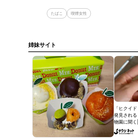
たばこ
喫煙女性
姉妹サイト
「ヒクイド
発見される 
物園に聞く