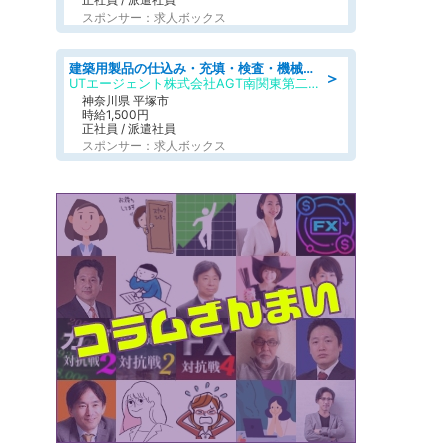
スポンサー：求人ボックス
建築用製品の仕込み・充填・検査・機械操作/寮完備/日払い/工場・製造
＞
UTエージェント株式会社AGT南関東第二CU
神奈川県 平塚市
時給1,500円
正社員 / 派遣社員
スポンサー：求人ボックス