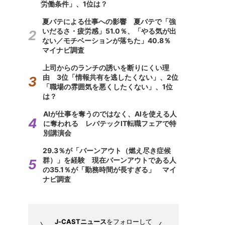
労働条件」、1位は？
夏バテによる仕事への影響 夏バテで「強
いだるさ・疲労感」51.0％、「やる気が出
ない／モチベーションが落ちた」40.8％
マイナビ調査
上司からのランチの誘いを断りにくい理
由 3位「情報共有を逃したくない」、2位
「職場の雰囲気を悪くしたくない」、1位
は？
AIが仕事を奪うのではなく、AIを使える人
に奪われる レバテックIT転職フェアで特
別講演会
29.3％が「バーンアウト（燃え尽き症候
群）」を経験 現在バーンアウトである人
の35.1％が「勤務時間が長すぎる」 マイ
ナビ調査
J-CASTニュース
をフォローして