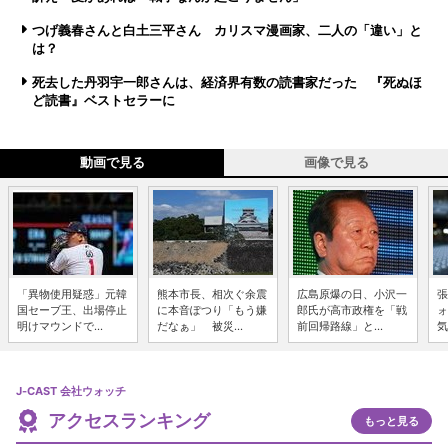
つげ義春さんと白土三平さん カリスマ漫画家、二人の「違い」と
は？
死去した丹羽宇一郎さんは、経済界有数の読書家だった 『死ぬほ
ど読書』ベストセラーに
動画で見る
画像で見る
「異物使用疑惑」元韓
熊本市長、相次ぐ余震
広島原爆の日、小沢一
張
国セーブ王、出場停止
に本音ぽつり「もう嫌
郎氏が高市政権を「戦
ォ
明けマウンドで...
だなぁ」 被災...
前回帰路線」と...
気
J-CAST 会社ウォッチ
アクセスランキング
もっと見る