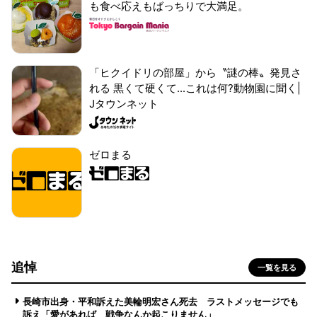
も食べ応えもばっちりで大満足。
「ヒクイドリの部屋」から〝謎の棒〟発見さ
れる 黒くて硬くて...これは何?動物園に聞く|
Jタウンネット
ゼロまる
追悼
一覧を見る
長崎市出身・平和訴えた美輪明宏さん死去 ラストメッセージでも
訴え「愛があれば 戦争なんか起こりません」