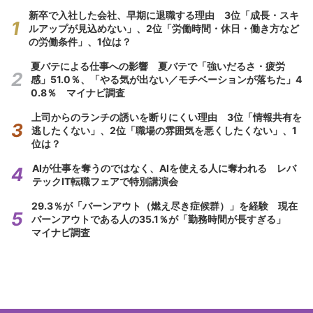
新卒で入社した会社、早期に退職する理由 3位「成長・スキ
ルアップが見込めない」、2位「労働時間・休日・働き方など
の労働条件」、1位は？
夏バテによる仕事への影響 夏バテで「強いだるさ・疲労
感」51.0％、「やる気が出ない／モチベーションが落ちた」4
0.8％ マイナビ調査
上司からのランチの誘いを断りにくい理由 3位「情報共有を
逃したくない」、2位「職場の雰囲気を悪くしたくない」、1
位は？
AIが仕事を奪うのではなく、AIを使える人に奪われる レバ
テックIT転職フェアで特別講演会
29.3％が「バーンアウト（燃え尽き症候群）」を経験 現在
バーンアウトである人の35.1％が「勤務時間が長すぎる」
マイナビ調査