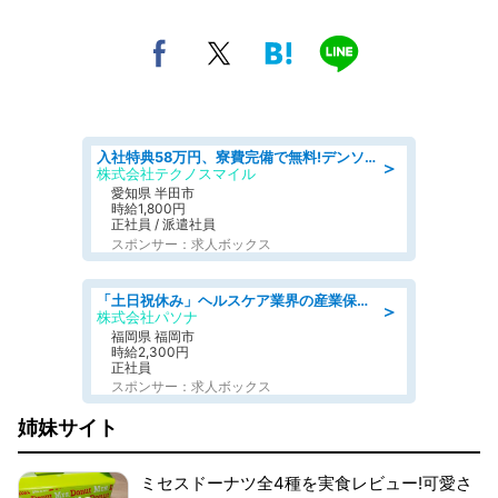
入社特典58万円、寮費完備で無料!デンソーで働こう!自動車工場で小型部品の検査業務 denso aichi
＞
株式会社テクノスマイル
愛知県 半田市
時給1,800円
正社員 / 派遣社員
スポンサー：求人ボックス
「土日祝休み」ヘルスケア業界の産業保健師/高時給/未経験OK/要資格:保健師、正看護師
＞
株式会社パソナ
福岡県 福岡市
時給2,300円
正社員
スポンサー：求人ボックス
姉妹サイト
ミセスドーナツ全4種を実食レビュー!可愛さ