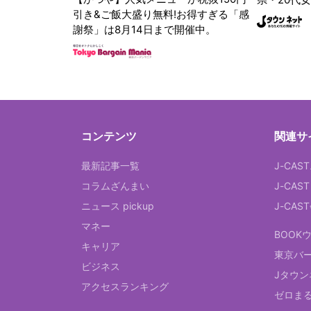
引き&ご飯大盛り無料!お得すぎる「感
謝祭」は8月14日まで開催中。
コンテンツ
関連サ
最新記事一覧
J-CAS
コラムざんまい
J-CAS
ニュース pickup
J-CA
マネー
BOOK
キャリア
東京バ
ビジネス
Jタウン
アクセスランキング
ゼロま