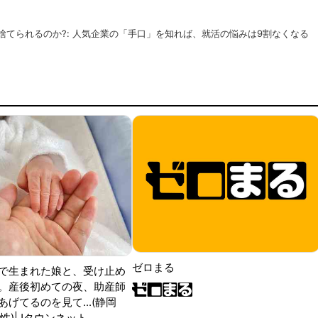
ゼロまる
で生まれた娘と、受け止め
。産後初めての夜、助産師
げてるのを見て...(静岡
性)|Jタウンネット