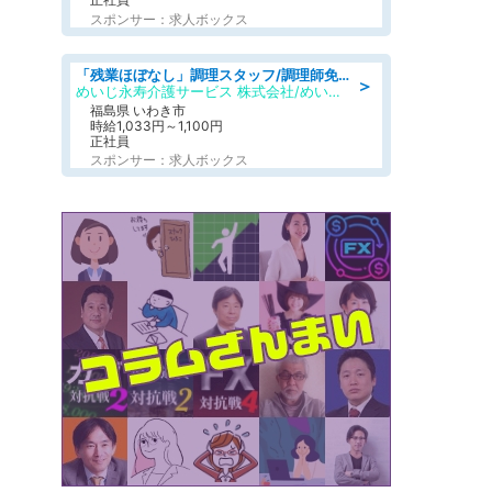
スポンサー：求人ボックス
「残業ほぼなし」調理スタッフ/調理師免許必須/正職員/日勤のみ/住宅型有料老人ホーム
＞
めいじ永寿介護サービス 株式会社/めいじ永寿介護サービスセンター
福島県 いわき市
時給1,033円～1,100円
正社員
スポンサー：求人ボックス