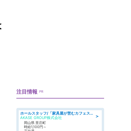
は
注目情報
PR
ホールスタッフ/「家具屋が営むカフェスタッフ!」週2日～OK!嬉しいまかない付き/岡山県/浅口郡里庄町
＞
AKASE GROUP株式会社
岡山県 里庄町
時給1,100円～
正社員