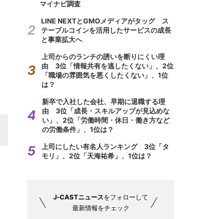
マイナビ調査
LINE NEXTとGMOメディアがタッグ ス
テーブルコインを活用したサービスの成長
と事業拡大へ
上司からのランチの誘いを断りにくい理
由 3位「情報共有を逃したくない」、2位
「職場の雰囲気を悪くしたくない」、1位
は？
新卒で入社した会社、早期に退職する理
由 3位「成長・スキルアップが見込めな
い」、2位「労働時間・休日・働き方など
の労働条件」、1位は？
上司にしたい有名人ランキング 3位「タ
モリ」、2位「天海祐希」、1位は？
J-CASTニュース
をフォローして
最新情報をチェック