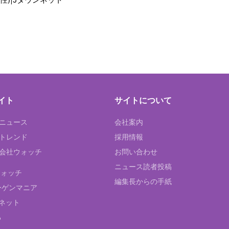
イト
サイトについて
Tニュース
会社案内
Tトレンド
採用情報
ST会社ウォッチ
お問い合わせ
ニュース読者投稿
ウォッチ
編集長からの手紙
ーゲンマニア
ネット
る