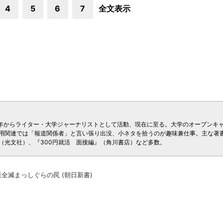
4
5
6
7
全文表示
03年からライター・大学ジャーナリストとして活動、現在に至る。大学のオープンキ
用関連では「報道関係者」と言い張り出没、小ネタを拾うのが趣味兼仕事。主な著
（光文社）、『300円就活 面接編』（角川書店）など多数。
全滅まっしぐらの罠 (朝日新書)