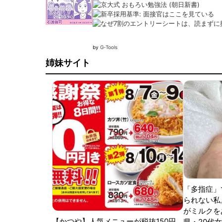
by
G-Tools
姉妹サイト
「多指症」
られない私
がミルクをあ
【かつや】人気メニューが税抜150円
県・20代女