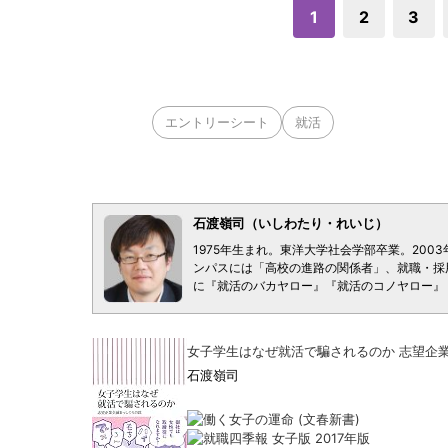
1
2
3
エントリーシート
就活
石渡嶺司（いしわたり・れいじ）
1975年生まれ。東洋大学社会学部卒業。20
ンパスには「高校の進路の関係者」、就職・採
に『就活のバカヤロー』『就活のコノヤロー』
女子学生はなぜ就活で騙されるのか 志望企業
石渡嶺司