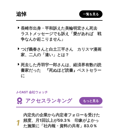
追悼
一覧を見る
長崎市出身・平和訴えた美輪明宏さん死去
ラストメッセージでも訴え「愛があれば 戦
争なんか起こりません」
つげ義春さんと白土三平さん カリスマ漫画
家、二人の「違い」とは？
死去した丹羽宇一郎さんは、経済界有数の読
書家だった 『死ぬほど読書』ベストセラー
に
J-CAST 会社ウォッチ
アクセスランキング
もっと見る
内定先の企業から内定者フォローを受けた
頻度、月1回以上が59.3％ 印象がよかっ
た施策に「社内報・資料の共有」83.0％