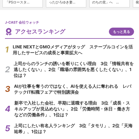
「PSロースタ...
ったひろゆき妻...
のちの党」へ ...
発
J-CAST 会社ウォッチ
アクセスランキング
もっと見る
LINE NEXTとGMOメディアがタッグ ステーブルコインを活
用したサービスの成長と事業拡大へ
上司からのランチの誘いを断りにくい理由 3位「情報共有を
逃したくない」、2位「職場の雰囲気を悪くしたくない」、1
位は？
AIが仕事を奪うのではなく、AIを使える人に奪われる レバ
テックIT転職フェアで特別講演会
新卒で入社した会社、早期に退職する理由 3位「成長・ス
キルアップが見込めない」、2位「労働時間・休日・働き方
などの労働条件」、1位は？
上司にしたい有名人ランキング 3位「タモリ」、2位「天海
祐希」、1位は？