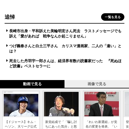
追悼
一覧を見る
長崎市出身・平和訴えた美輪明宏さん死去 ラストメッセージでも
訴え「愛があれば 戦争なんか起こりません」
つげ義春さんと白土三平さん カリスマ漫画家、二人の「違い」と
は？
死去した丹羽宇一郎さんは、経済界有数の読書家だった 『死ぬほ
ど読書』ベストセラーに
動画で見る
画像で見る
【ドジャース】キム・
新党結成で「「騙し討
「れいわ新選組」が党
登
ヘソン、大リーグ公式
ちにあった気分」と怒
名の変更を発表、「い
女