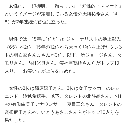
女性は、「姉御肌」「頼もしい」「知性的・スマート」
というイメージが定着している女優の天海祐希さん（4
8）が7年連続の首位に立った。
男性では、15年に1位だったジャーナリストの池上彰氏
（65）が2位。15年の12位から大きく順位を上げたタレン
トの明石家さんまさんが3位。以下、所ジョージさん、タ
モリさん、内村光良さん、笑福亭鶴瓶さんらがトップ10
入り。「お笑い」が上位を占めた。
女性の2位は篠原涼子さん。3位は女子サッカーのレジ
ェンド、澤穂希選手。以下、タレントの北斗晶さん、NH
Kの有働由美子アナウンサー、夏目三久さん、タレントの
関根麻里さんや、いとうあさこさんらがトップ10入りを
果たした。