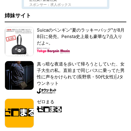
スポンサー：求人ボックス
姉妹サイト
Suicaのペンギン"夏のラッキーバッグ"が8月
8日に発売。Pensta史上最も豪華な7点入り
だよ~。
真っ暗な夜道を歩いて帰ろうとしていた、女
子大生の私。直前まで同じバスに乗ってた男
性に声をかけられて(長野県・50代女性)|Jタ
ウンネット
ゼロまる