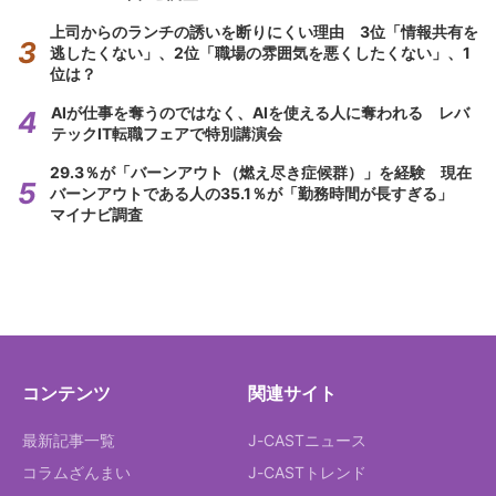
上司からのランチの誘いを断りにくい理由 3位「情報共有を
逃したくない」、2位「職場の雰囲気を悪くしたくない」、1
位は？
AIが仕事を奪うのではなく、AIを使える人に奪われる レバ
テックIT転職フェアで特別講演会
29.3％が「バーンアウト（燃え尽き症候群）」を経験 現在
バーンアウトである人の35.1％が「勤務時間が長すぎる」
マイナビ調査
コンテンツ
関連サイト
最新記事一覧
J-CASTニュース
コラムざんまい
J-CASTトレンド