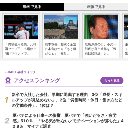
動画で見る
画像で見る
「異物使用疑惑」元韓
熊本市長、相次ぐ余震
広島原爆の日、小沢一
張
国セーブ王、出場停止
に本音ぽつり「もう嫌
郎氏が高市政権を「戦
ォ
明けマウンドで...
だなぁ」 被災...
前回帰路線」と...
気
J-CAST 会社ウォッチ
アクセスランキング
もっと見る
新卒で入社した会社、早期に退職する理由 3位「成長・スキ
ルアップが見込めない」、2位「労働時間・休日・働き方など
の労働条件」、1位は？
夏バテによる仕事への影響 夏バテで「強いだるさ・疲労
感」51.0％、「やる気が出ない／モチベーションが落ちた」4
0.8％ マイナビ調査