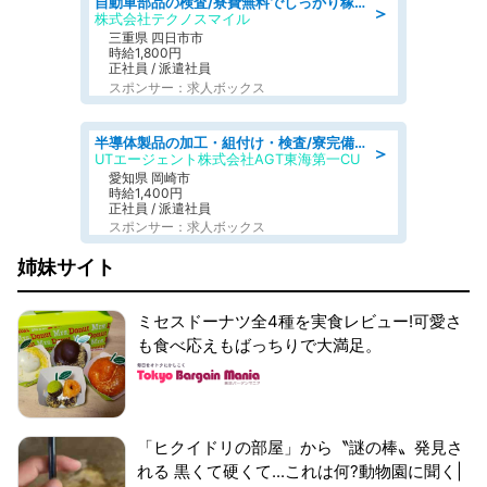
自動車部品の検査/寮費無料でしっかり稼げる denso aichi
＞
株式会社テクノスマイル
三重県 四日市市
時給1,800円
正社員 / 派遣社員
スポンサー：求人ボックス
半導体製品の加工・組付け・検査/寮完備/日勤/日払い/工場・製造
＞
UTエージェント株式会社AGT東海第一CU
愛知県 岡崎市
時給1,400円
正社員 / 派遣社員
スポンサー：求人ボックス
姉妹サイト
ミセスドーナツ全4種を実食レビュー!可愛さ
も食べ応えもばっちりで大満足。
「ヒクイドリの部屋」から〝謎の棒〟発見さ
れる 黒くて硬くて...これは何?動物園に聞く|