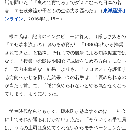
話を聞いた「『褒めて育てる』でダメになった日本の若
者 エセ欧米流が子どもの生命力を歪めた」（
東洋経済オ
ンライン
、2016年1月16日）。
榎本氏は、記者のインタビューに答え、（厳しさ抜きの
『エセ欧米流』の）褒める教育が、「1990年代から推奨
されてきた」と指摘。それまでの競争による知識偏重では
なく、「授業中の態度や関心で成績を決める方向」になっ
た。実力主義的な「結果」よりも、「プロセス」を評価す
る方向へかじを切った結果、今の若手は、「褒められるの
が当たり前」で、「逆に褒められないとやる気がなくなっ
てしまう」ようになった。
学生時代ならともかく、榎本氏が懸念するのは、「社会
に出てそれが通るわけがない」点だ。「そういう若手社員
は、うちの上司は褒めてくれないからモチベーションが上