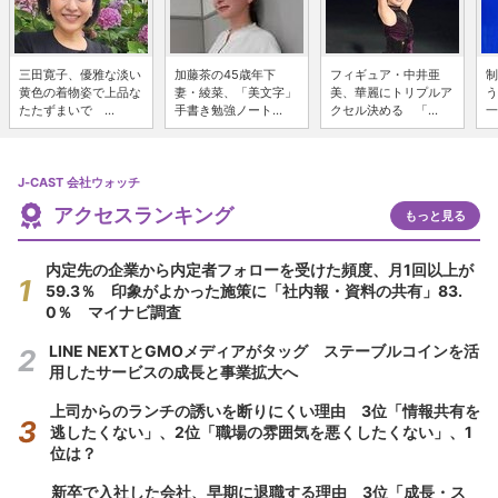
三田寛子、優雅な淡い
加藤茶の45歳年下
フィギュア・中井亜
制
黄色の着物姿で上品な
妻・綾菜、「美文字」
美、華麗にトリプルア
う
たたずまいで ...
手書き勉強ノート...
クセル決める 「...
一
J-CAST 会社ウォッチ
アクセスランキング
もっと見る
内定先の企業から内定者フォローを受けた頻度、月1回以上が
59.3％ 印象がよかった施策に「社内報・資料の共有」83.
0％ マイナビ調査
LINE NEXTとGMOメディアがタッグ ステーブルコインを活
用したサービスの成長と事業拡大へ
上司からのランチの誘いを断りにくい理由 3位「情報共有を
逃したくない」、2位「職場の雰囲気を悪くしたくない」、1
位は？
新卒で入社した会社、早期に退職する理由 3位「成長・ス