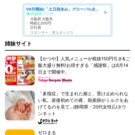
09月開始/「土日祝休み」グローバル企業での産業保健のお仕事/保健師/高時給/残業なし/服装自由
＞
株式会社パソナ
大阪府 大阪市
時給2,300円
正社員
スポンサー：求人ボックス
姉妹サイト
【かつや】人気メニューが税抜150円引き&ご
飯大盛り無料!お得すぎる「感謝祭」は8月14
日まで開催中。
「多指症」で生まれた娘と、受け止められな
い私。産後初めての夜、助産師がミルクをあ
げてるのを見て...(静岡県・20代女性)|Jタウ
ンネット
ゼロまる