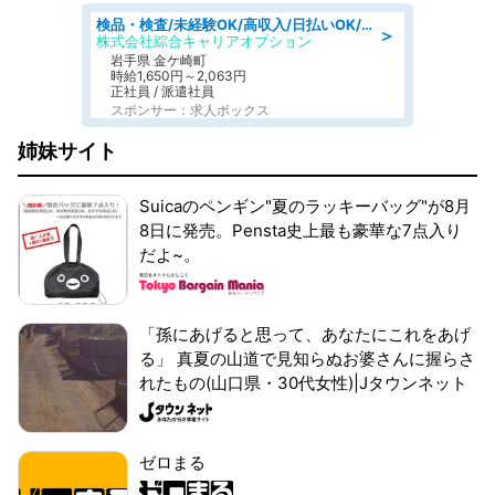
検品・検査/未経験OK/高収入/日払いOK/交替制/20・30・40代活躍中
＞
株式会社綜合キャリアオプション
岩手県 金ケ崎町
時給1,650円～2,063円
正社員 / 派遣社員
スポンサー：求人ボックス
姉妹サイト
Suicaのペンギン"夏のラッキーバッグ"が8月
8日に発売。Pensta史上最も豪華な7点入り
だよ~。
「孫にあげると思って、あなたにこれをあげ
る」 真夏の山道で見知らぬお婆さんに握らさ
れたもの(山口県・30代女性)|Jタウンネット
ゼロまる