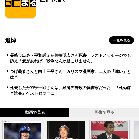
追悼
一覧を見る
長崎市出身・平和訴えた美輪明宏さん死去 ラストメッセージでも
訴え「愛があれば 戦争なんか起こりません」
つげ義春さんと白土三平さん カリスマ漫画家、二人の「違い」と
は？
死去した丹羽宇一郎さんは、経済界有数の読書家だった 『死ぬほ
ど読書』ベストセラーに
動画で見る
画像で見る