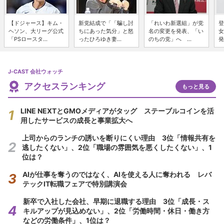
【ドジャース】キム・
新党結成で「「騙し討
「れいわ新選組」が党
登
ヘソン、大リーグ公式
ちにあった気分」と怒
名の変更を発表、「い
女
「PSロースタ...
ったひろゆき妻...
のちの党」へ ...
発
J-CAST 会社ウォッチ
アクセスランキング
もっと見る
LINE NEXTとGMOメディアがタッグ ステーブルコインを活
用したサービスの成長と事業拡大へ
上司からのランチの誘いを断りにくい理由 3位「情報共有を
逃したくない」、2位「職場の雰囲気を悪くしたくない」、1
位は？
AIが仕事を奪うのではなく、AIを使える人に奪われる レバ
テックIT転職フェアで特別講演会
新卒で入社した会社、早期に退職する理由 3位「成長・ス
キルアップが見込めない」、2位「労働時間・休日・働き方
などの労働条件」、1位は？