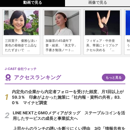
動画で見る
画像で見る
三田寛子、優雅な淡い
加藤茶の45歳年下
フィギュア・中井亜
制
黄色の着物姿で上品な
妻・綾菜、「美文字」
美、華麗にトリプルア
う
たたずまいで ...
手書き勉強ノート...
クセル決める 「...
一
J-CAST 会社ウォッチ
アクセスランキング
もっと見る
内定先の企業から内定者フォローを受けた頻度、月1回以上が
59.3％ 印象がよかった施策に「社内報・資料の共有」83.
0％ マイナビ調査
LINE NEXTとGMOメディアがタッグ ステーブルコインを活
用したサービスの成長と事業拡大へ
上司からのランチの誘いを断りにくい理由 3位「情報共有を