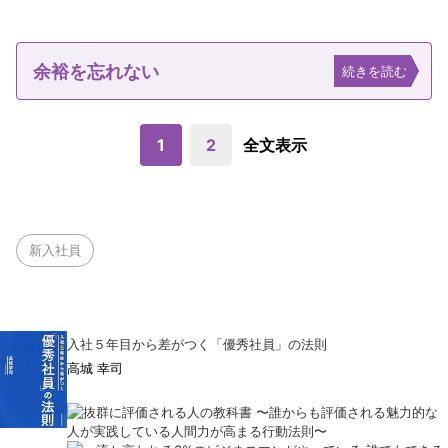
余裕を忘れない
続きを読む
1
2
全文表示
新入社員
入社５年目から差がつく「優秀社員」の法則
高城 幸司