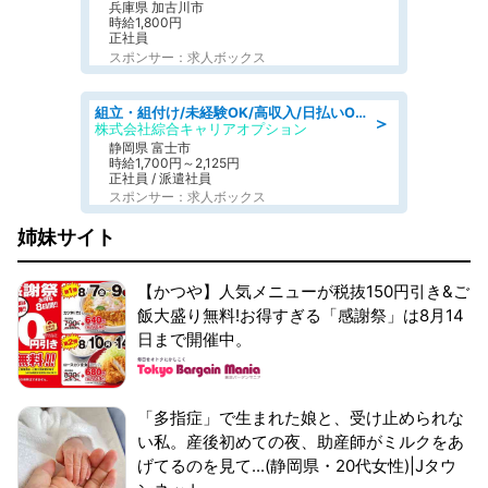
兵庫県 加古川市
時給1,800円
正社員
スポンサー：求人ボックス
組立・組付け/未経験OK/高収入/日払いOK/寮費無料/交替制
＞
株式会社綜合キャリアオプション
静岡県 富士市
時給1,700円～2,125円
正社員 / 派遣社員
スポンサー：求人ボックス
姉妹サイト
【かつや】人気メニューが税抜150円引き&ご
飯大盛り無料!お得すぎる「感謝祭」は8月14
日まで開催中。
「多指症」で生まれた娘と、受け止められな
い私。産後初めての夜、助産師がミルクをあ
げてるのを見て...(静岡県・20代女性)|Jタウ