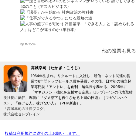
by
G-Tools
他の投票も見る
高城幸司（たかぎ・こうじ）
1964年生まれ。リクルートに入社し、通信・ネット関連の営
業で6年間トップセールス賞を受賞。その後、日本初の独立起
業専門誌「アントレ」を創刊、編集長を務める。2005年に
「マネジメント強化を支援する企業」
セレブレイン
の代表取締
役社長に就任。近著に『ダメ部下を再生させる上司の技術』（マガジンハウ
ス）、『稼げる人、稼げない人』（PHP新書）。
「高城幸司の社長ブログ」
株式会社セレブレイン