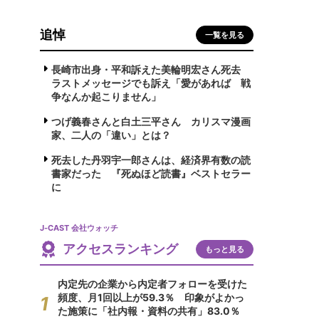
追悼
一覧を見る
長崎市出身・平和訴えた美輪明宏さん死去
ラストメッセージでも訴え「愛があれば 戦
争なんか起こりません」
つげ義春さんと白土三平さん カリスマ漫画
家、二人の「違い」とは？
死去した丹羽宇一郎さんは、経済界有数の読
書家だった 『死ぬほど読書』ベストセラー
に
J-CAST 会社ウォッチ
アクセスランキング
もっと見る
内定先の企業から内定者フォローを受けた
頻度、月1回以上が59.3％ 印象がよかっ
た施策に「社内報・資料の共有」83.0％