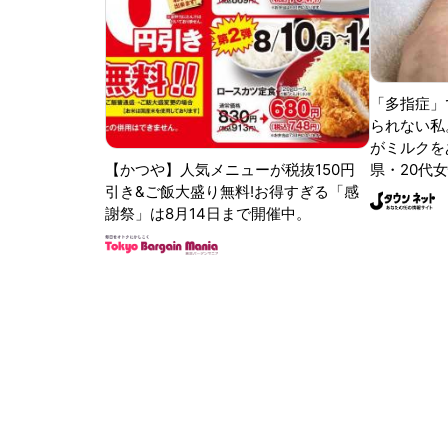
「多指症」
られない私
がミルクをあ
【かつや】人気メニューが税抜150円
県・20代女
引き&ご飯大盛り無料!お得すぎる「感
謝祭」は8月14日まで開催中。