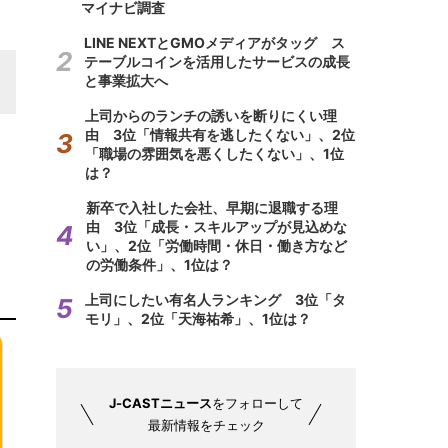
マイナビ調査
LINE NEXTとGMOメディアがタッグ ス
テーブルコインを活用したサービスの成長
と事業拡大へ
上司からのランチの誘いを断りにくい理
由 3位「情報共有を逃したくない」、2位
「職場の雰囲気を悪くしたくない」、1位
は？
新卒で入社した会社、早期に退職する理
由 3位「成長・スキルアップが見込めな
い」、2位「労働時間・休日・働き方など
の労働条件」、1位は？
上司にしたい有名人ランキング 3位「タ
モリ」、2位「天海祐希」、1位は？
J-CASTニュース
をフォローして
最新情報をチェック