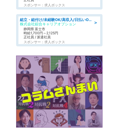
スポンサー：求人ボックス
組立・組付け/未経験OK/高収入/日払いOK/寮費無料/交替制
＞
株式会社綜合キャリアオプション
静岡県 富士市
時給1,700円～2,125円
正社員 / 派遣社員
スポンサー：求人ボックス