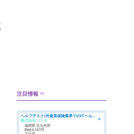
減
注目情報
PR
ヘルプデスク/外資系保険業界でのITヘルプデスク業務/駅近/即日勤務可/ヘルプデスク
＞
株式会社パソナ
福岡県 北九州市
時給4,167円
正社員