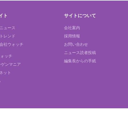
イト
サイトについて
Tニュース
会社案内
Tトレンド
採用情報
ST会社ウォッチ
お問い合わせ
ニュース読者投稿
ウォッチ
編集長からの手紙
ーゲンマニア
ネット
る