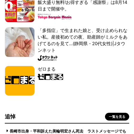
飯大盛り無料!お得すぎる「感謝祭」は8月14
日まで開催中。
「多指症」で生まれた娘と、受け止められな
い私。産後初めての夜、助産師がミルクをあ
げてるのを見て...(静岡県・20代女性)|Jタウ
ンネット
ゼロまる
追悼
一覧を見る
長崎市出身・平和訴えた美輪明宏さん死去 ラストメッセージでも