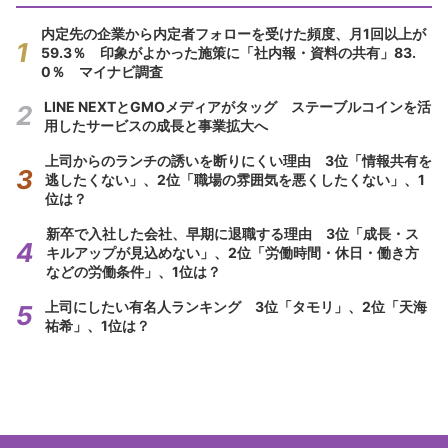
内定先の企業から内定者フォローを受けた頻度、月1回以上が
59.3％ 印象がよかった施策に「社内報・資料の共有」83.
0％ マイナビ調査
LINE NEXTとGMOメディアがタッグ ステーブルコインを活
用したサービスの成長と事業拡大へ
上司からのランチの誘いを断りにくい理由 3位「情報共有を
逃したくない」、2位「職場の雰囲気を悪くしたくない」、1
位は？
新卒で入社した会社、早期に退職する理由 3位「成長・ス
キルアップが見込めない」、2位「労働時間・休日・働き方
などの労働条件」、1位は？
上司にしたい有名人ランキング 3位「タモリ」、2位「天海
祐希」、1位は？