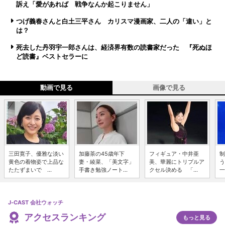
訴え「愛があれば 戦争なんか起こりません」
つげ義春さんと白土三平さん カリスマ漫画家、二人の「違い」と
は？
死去した丹羽宇一郎さんは、経済界有数の読書家だった 『死ぬほ
ど読書』ベストセラーに
動画で見る
画像で見る
三田寛子、優雅な淡い
加藤茶の45歳年下
フィギュア・中井亜
制
黄色の着物姿で上品な
妻・綾菜、「美文字」
美、華麗にトリプルア
う
たたずまいで ...
手書き勉強ノート...
クセル決める 「...
一
J-CAST 会社ウォッチ
アクセスランキング
もっと見る