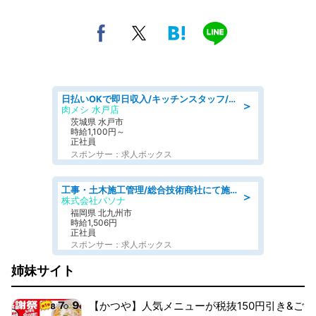
日払いOKで即日収入/キッチンスタッフ/「原付免許必須」デリバリー業務など、自己成長可能な幅広い仕事に挑戦!髪型自由&ピアス・ネイルOK/茨城県/水戸市
＞
肉メシ 水戸店
茨城県 水戸市
時給1,100円～
正社員
スポンサー：求人ボックス
工事・土木施工管理/総合技術商社にて施工管理のお仕事/即日勤務可/車通勤可/工事・土木施工管理/生産・品質管理
＞
株式会社パソナ
福岡県 北九州市
時給1,506円
正社員
スポンサー：求人ボックス
姉妹サイト
【かつや】人気メニューが税抜150円引き&ご