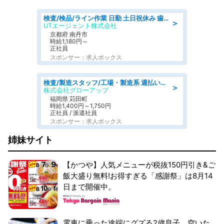
検査/検品/ライン作業 日勤 土日祝休み 歯科模型製造 有償休憩あり 残業ほぼなし
＞
UTエージェント株式会社
京都府 南丹市
時給1,180円～
正社員
スポンサー：求人ボックス
検査/製造スタッフ/工場・製造系 週払いOK 土日休み プラスチック製品組立 チェック
＞
株式会社グローアップ
福岡県 苅田町
時給1,400円～1,750円
正社員 / 派遣社員
スポンサー：求人ボックス
姉妹サイト
【かつや】人気メニューが税抜150円引き&ご
飯大盛り無料!お得すぎる「感謝祭」は8月14
日まで開催中。
電車に乗った途端にグズる2歳息子。空いた