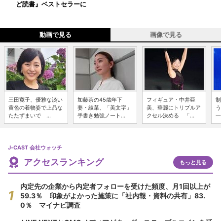
ど読書』ベストセラーに
動画で見る
画像で見る
三田寛子、優雅な淡い
加藤茶の45歳年下
フィギュア・中井亜
制
黄色の着物姿で上品な
妻・綾菜、「美文字」
美、華麗にトリプルア
う
たたずまいで ...
手書き勉強ノート...
クセル決める 「...
一
J-CAST 会社ウォッチ
アクセスランキング
もっと見る
内定先の企業から内定者フォローを受けた頻度、月1回以上が
59.3％ 印象がよかった施策に「社内報・資料の共有」83.
0％ マイナビ調査