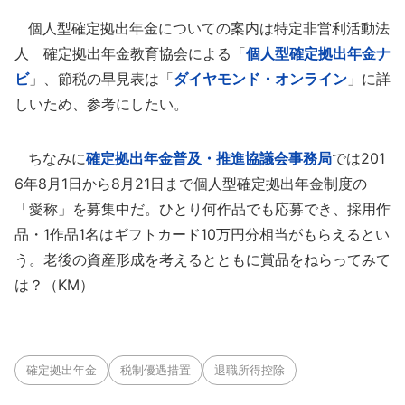
個人型確定拠出年金についての案内は特定非営利活動法
人 確定拠出年金教育協会による「
個人型確定拠出年金ナ
ビ
」、節税の早見表は「
ダイヤモンド・オンライン
」に詳
しいため、参考にしたい。
ちなみに
確定拠出年金普及・推進協議会事務局
では201
6年8月1日から8月21日まで個人型確定拠出年金制度の
「愛称」を募集中だ。ひとり何作品でも応募でき、採用作
品・1作品1名はギフトカード10万円分相当がもらえるとい
う。老後の資産形成を考えるとともに賞品をねらってみて
は？（KM）
確定拠出年金
税制優遇措置
退職所得控除