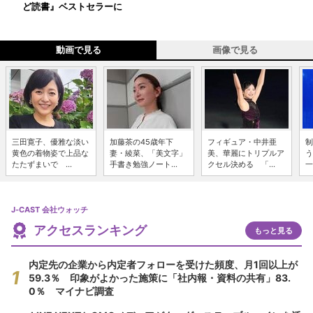
ど読書』ベストセラーに
動画で見る
画像で見る
三田寛子、優雅な淡い
加藤茶の45歳年下
フィギュア・中井亜
制
黄色の着物姿で上品な
妻・綾菜、「美文字」
美、華麗にトリプルア
う
たたずまいで ...
手書き勉強ノート...
クセル決める 「...
一
J-CAST 会社ウォッチ
アクセスランキング
もっと見る
内定先の企業から内定者フォローを受けた頻度、月1回以上が
59.3％ 印象がよかった施策に「社内報・資料の共有」83.
0％ マイナビ調査