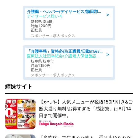
介護職・ヘルパー/デイサービス/額田郡幸田町/JR東海道本線 幸田/愛知県
＞
デイサービス燈いろ
愛知県 幸田町
時給1,200円
正社員
スポンサー：求人ボックス
「介護事務」資格必須/正職員/日勤のみ/介護老人保健施設
＞
医療法人社団幸紀会/介護老人保健施設 グリーンビラ安江
岐阜県 岐阜市
時給1,150円
正社員
スポンサー：求人ボックス
姉妹サイト
【かつや】人気メニューが税抜150円引き&ご
飯大盛り無料!お得すぎる「感謝祭」は8月14
日まで開催中。
「多指症」で生まれた娘と、受け止められな