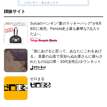
スポンサー：求人ボックス
姉妹サイト
Suicaのペンギン"夏のラッキーバッグ"が8月
8日に発売。Pensta史上最も豪華な7点入り
だよ~。
「孫にあげると思って、あなたにこれをあげ
る」 真夏の山道で見知らぬお婆さんに握らさ
れたもの(山口県・30代女性)|Jタウンネット
ゼロまる