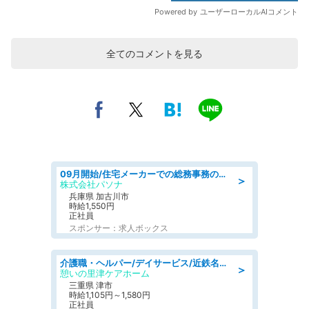
全てのコメントを見る
09月開始/住宅メーカーでの総務事務のお仕事/駅近/車通勤可/一般事務/人事労務
＞
株式会社パソナ
兵庫県 加古川市
時給1,550円
正社員
スポンサー：求人ボックス
介護職・ヘルパー/デイサービス/近鉄名古屋線 高田本山/津市/三重県
＞
憩いの里津ケアホーム
三重県 津市
時給1,105円～1,580円
正社員