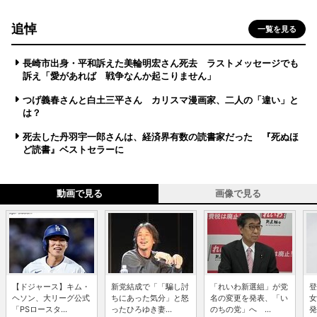
追悼
一覧を見る
長崎市出身・平和訴えた美輪明宏さん死去 ラストメッセージでも
訴え「愛があれば 戦争なんか起こりません」
つげ義春さんと白土三平さん カリスマ漫画家、二人の「違い」と
は？
死去した丹羽宇一郎さんは、経済界有数の読書家だった 『死ぬほ
ど読書』ベストセラーに
動画で見る
画像で見る
【ドジャース】キム・
新党結成で「「騙し討
「れいわ新選組」が党
登
ヘソン、大リーグ公式
ちにあった気分」と怒
名の変更を発表、「い
女
「PSロースタ...
ったひろゆき妻...
のちの党」へ ...
発