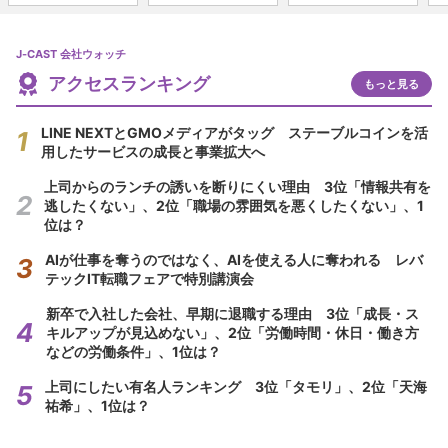
J-CAST 会社ウォッチ
アクセスランキング
もっと見る
LINE NEXTとGMOメディアがタッグ ステーブルコインを活
用したサービスの成長と事業拡大へ
上司からのランチの誘いを断りにくい理由 3位「情報共有を
逃したくない」、2位「職場の雰囲気を悪くしたくない」、1
位は？
AIが仕事を奪うのではなく、AIを使える人に奪われる レバ
テックIT転職フェアで特別講演会
新卒で入社した会社、早期に退職する理由 3位「成長・ス
キルアップが見込めない」、2位「労働時間・休日・働き方
などの労働条件」、1位は？
上司にしたい有名人ランキング 3位「タモリ」、2位「天海
祐希」、1位は？