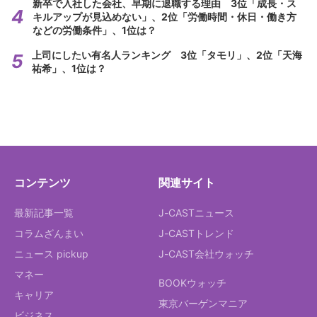
新卒で入社した会社、早期に退職する理由 3位「成長・ス
キルアップが見込めない」、2位「労働時間・休日・働き方
などの労働条件」、1位は？
上司にしたい有名人ランキング 3位「タモリ」、2位「天海
祐希」、1位は？
コンテンツ
関連サイト
最新記事一覧
J-CASTニュース
コラムざんまい
J-CASTトレンド
ニュース pickup
J-CAST会社ウォッチ
マネー
BOOKウォッチ
キャリア
東京バーゲンマニア
ビジネス