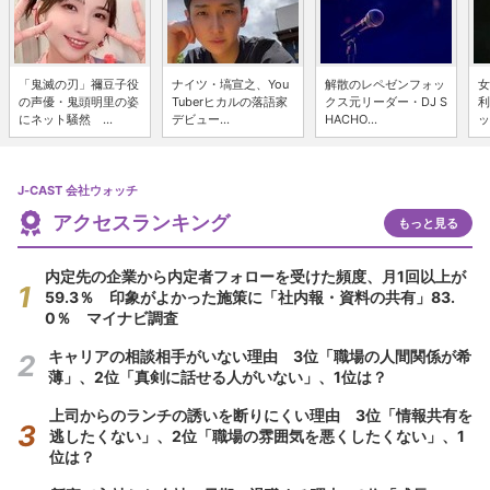
「鬼滅の刃」禰豆子役
ナイツ・塙宣之、You
解散のレペゼンフォッ
女
の声優・鬼頭明里の姿
Tuberヒカルの落語家
クス元リーダー・DJ S
利
にネット騒然 ...
デビュー...
HACHO...
ッ
J-CAST 会社ウォッチ
アクセスランキング
もっと見る
内定先の企業から内定者フォローを受けた頻度、月1回以上が
59.3％ 印象がよかった施策に「社内報・資料の共有」83.
0％ マイナビ調査
キャリアの相談相手がいない理由 3位「職場の人間関係が希
薄」、2位「真剣に話せる人がいない」、1位は？
上司からのランチの誘いを断りにくい理由 3位「情報共有を
逃したくない」、2位「職場の雰囲気を悪くしたくない」、1
位は？