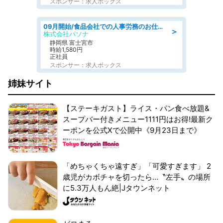
スポンサー：求人ボックス
09月開始/食品会社での人事労務のお仕事/車通勤可/賞与あり/人事労務/労働安全衛生
＞
株式会社パソナ
静岡県 富士宮市
時給1,580円
正社員
スポンサー：求人ボックス
姉妹サイト
【ステーキガスト】ライス・パン食べ放題&
スープバー付きメニュー1111円はお得!最新ク
ーポンを公式Xで公開中《9月23日まで》
「めちゃくちゃ遠すぎ」「可愛すぎます」 2
歳児がカボチャを切ったら...〝左手〟の場所
に5.3万人もん絶|Jタウンネット