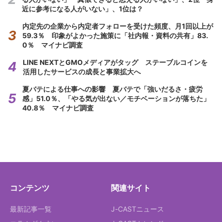
近に参考になる人がいない」、1位は？
内定先の企業から内定者フォローを受けた頻度、月1回以上が
59.3％ 印象がよかった施策に「社内報・資料の共有」83.
0％ マイナビ調査
LINE NEXTとGMOメディアがタッグ ステーブルコインを
活用したサービスの成長と事業拡大へ
夏バテによる仕事への影響 夏バテで「強いだるさ・疲労
感」51.0％、「やる気が出ない／モチベーションが落ちた」
40.8％ マイナビ調査
コンテンツ
関連サイト
最新記事一覧
J-CASTニュース