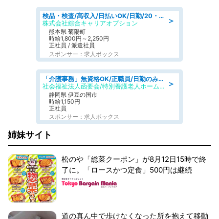
検品・検査/高収入/日払いOK/日勤/20・30・40代活躍中/製造 工場
＞
株式会社綜合キャリアオプション
熊本県 菊陽町
時給1,800円～2,250円
正社員 / 派遣社員
スポンサー：求人ボックス
「介護事務」無資格OK/正職員/日勤のみ/特別養護老人ホーム
＞
社会福祉法人函要会/特別養護老人ホーム 韮山・ぶなの森
静岡県 伊豆の国市
時給1,150円
正社員
スポンサー：求人ボックス
姉妹サイト
松のや「総菜クーポン」が8月12日15時で終
了に。「ロースかつ定食」500円は継続
道の真ん中で歩けなくなった所を抱えて移動