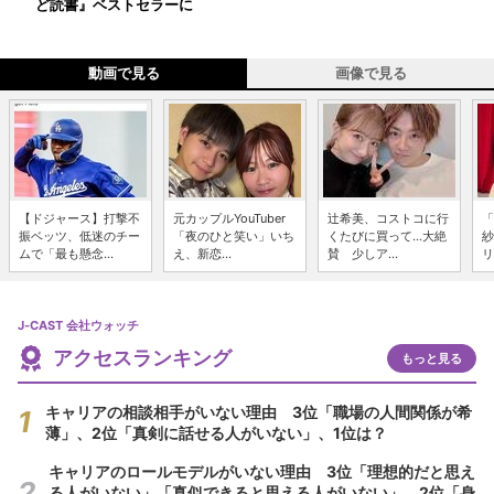
ど読書』ベストセラーに
動画で見る
画像で見る
【ドジャース】打撃不
元カップルYouTuber
辻希美、コストコに行
「
振ベッツ、低迷のチー
「夜のひと笑い」いち
くたびに買って...大絶
紗
ムで「最も懸念...
え、新恋...
賛 少しア...
リ
J-CAST 会社ウォッチ
アクセスランキング
もっと見る
キャリアの相談相手がいない理由 3位「職場の人間関係が希
薄」、2位「真剣に話せる人がいない」、1位は？
キャリアのロールモデルがいない理由 3位「理想的だと思え
る人がいない」「真似できると思える人がいない」、2位「身