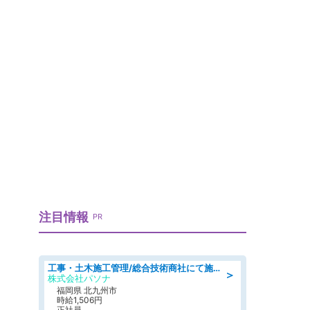
注目情報
PR
工事・土木施工管理/総合技術商社にて施工管理のお仕事/即日勤務可/車通勤可/工事・土木施工管理/生産・品質管理
＞
株式会社パソナ
福岡県 北九州市
時給1,506円
正社員