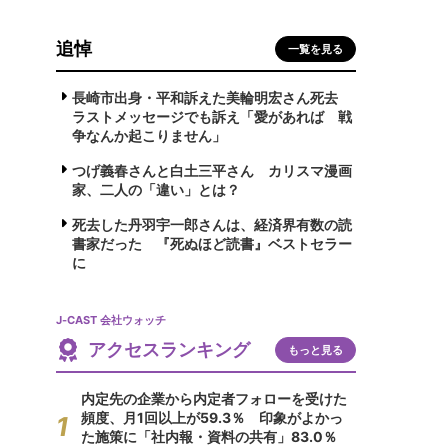
追悼
一覧を見る
長崎市出身・平和訴えた美輪明宏さん死去
ラストメッセージでも訴え「愛があれば 戦
争なんか起こりません」
つげ義春さんと白土三平さん カリスマ漫画
家、二人の「違い」とは？
死去した丹羽宇一郎さんは、経済界有数の読
書家だった 『死ぬほど読書』ベストセラー
に
J-CAST 会社ウォッチ
アクセスランキング
もっと見る
内定先の企業から内定者フォローを受けた
頻度、月1回以上が59.3％ 印象がよかっ
た施策に「社内報・資料の共有」83.0％