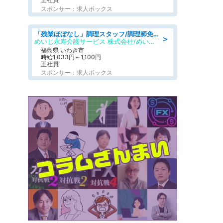
スポンサー：求人ボックス
「残業ほぼなし」調理スタッフ/調理師免許必須/正職員/日勤のみ/住宅型有料老人ホーム
＞
めいじ永寿介護サービス 株式会社/めいじ永寿介護サービスセンター
福島県 いわき市
時給1,033円～1,100円
正社員
スポンサー：求人ボックス