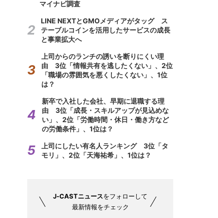
マイナビ調査
LINE NEXTとGMOメディアがタッグ ス
テーブルコインを活用したサービスの成長
と事業拡大へ
上司からのランチの誘いを断りにくい理
由 3位「情報共有を逃したくない」、2位
「職場の雰囲気を悪くしたくない」、1位
は？
新卒で入社した会社、早期に退職する理
由 3位「成長・スキルアップが見込めな
い」、2位「労働時間・休日・働き方など
の労働条件」、1位は？
上司にしたい有名人ランキング 3位「タ
モリ」、2位「天海祐希」、1位は？
J-CASTニュース
をフォローして
最新情報をチェック