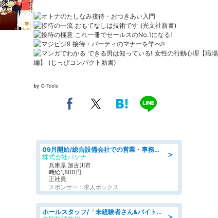
by
G-Tools
09月開始/総合設備会社での営業・事務のお仕事/車通勤可/賞与あり/営業/営業事務
＞
株式会社パソナ
兵庫県 加古川市
時給1,800円
正社員
スポンサー：求人ボックス
ホールスタッフ/「未経験者さん&バイトデビューも大歓迎」残業ほぼなし×1日3時間〜勤務OK!フォロー体制も充実/広島県/広島市南区
＞