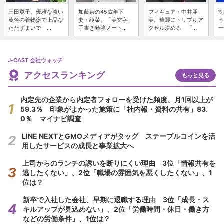
三田寛子、優雅な淡い
加藤茶の45歳年下
フィギュア・中井亜
制
黄色の着物姿で上品な
妻・綾菜、「美文字」
美、華麗にトリプルア
う
たたずまいで ...
手書き勉強ノート...
クセル決める 「...
一
J-CAST 会社ウォッチ
アクセスランキング
もっと見る
内定先の企業から内定者フォローを受けた頻度、月1回以上が
59.3％ 印象がよかった施策に「社内報・資料の共有」83.
0％ マイナビ調査
LINE NEXTとGMOメディアがタッグ ステーブルコインを活
用したサービスの成長と事業拡大へ
上司からのランチの誘いを断りにくい理由 3位「情報共有を
逃したくない」、2位「職場の雰囲気を悪くしたくない」、1
位は？
新卒で入社した会社、早期に退職する理由 3位「成長・ス
キルアップが見込めない」、2位「労働時間・休日・働き方
などの労働条件」、1位は？