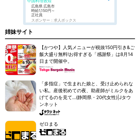
中国料理敦煌
広島県 広島市
時給1,150円～
正社員
スポンサー：求人ボックス
姉妹サイト
【かつや】人気メニューが税抜150円引き&ご
飯大盛り無料!お得すぎる「感謝祭」は8月14
日まで開催中。
「多指症」で生まれた娘と、受け止められな
い私。産後初めての夜、助産師がミルクをあ
げてるのを見て...(静岡県・20代女性)|Jタウ
ンネット
ゼロまる