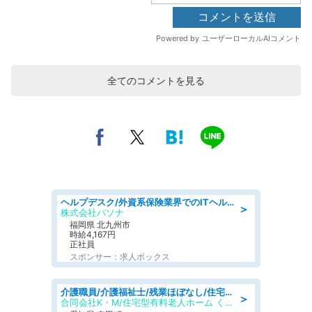
全てのコメントを見る
ヘルプデスク/外資系保険業界でのITヘルプデスク業務/駅近/即日勤務可/ヘルプデスク
＞
株式会社パソナ
福岡県 北九州市
時給4,167円
正社員
スポンサー：求人ボックス
介護職員/介護福祉士/残業ほぼなし/住宅型有料老人ホームの介護職/夜勤専従
＞
合同会社K・M/住宅型有料老人ホーム くろーばーホーム