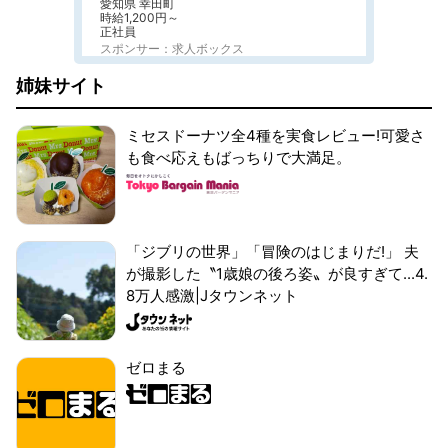
愛知県 幸田町
時給1,200円～
正社員
スポンサー：求人ボックス
姉妹サイト
ミセスドーナツ全4種を実食レビュー!可愛さ
も食べ応えもばっちりで大満足。
「ジブリの世界」「冒険のはじまりだ!」 夫
が撮影した〝1歳娘の後ろ姿〟が良すぎて...4.
8万人感激|Jタウンネット
ゼロまる