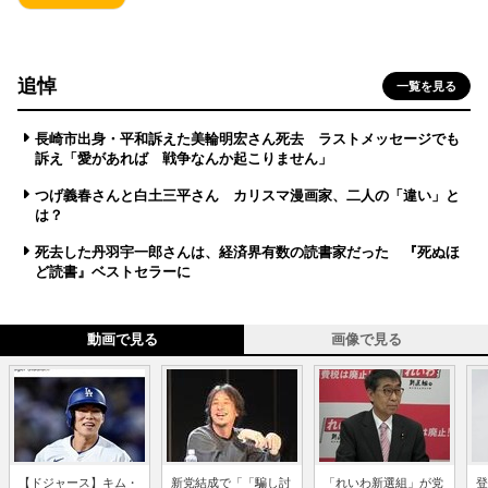
追悼
一覧を見る
長崎市出身・平和訴えた美輪明宏さん死去 ラストメッセージでも
訴え「愛があれば 戦争なんか起こりません」
つげ義春さんと白土三平さん カリスマ漫画家、二人の「違い」と
は？
死去した丹羽宇一郎さんは、経済界有数の読書家だった 『死ぬほ
ど読書』ベストセラーに
動画で見る
画像で見る
【ドジャース】キム・
新党結成で「「騙し討
「れいわ新選組」が党
登