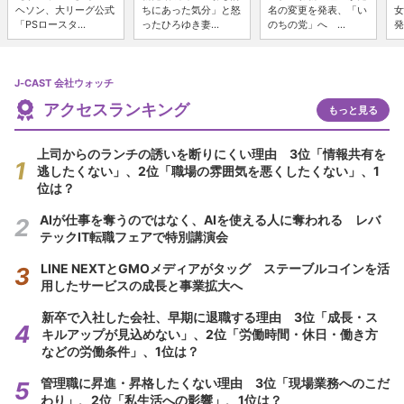
ヘソン、大リーグ公式
ちにあった気分」と怒
名の変更を発表、「い
女
「PSロースタ...
ったひろゆき妻...
のちの党」へ ...
発
J-CAST 会社ウォッチ
アクセスランキング
もっと見る
上司からのランチの誘いを断りにくい理由 3位「情報共有を
逃したくない」、2位「職場の雰囲気を悪くしたくない」、1
位は？
AIが仕事を奪うのではなく、AIを使える人に奪われる レバ
テックIT転職フェアで特別講演会
LINE NEXTとGMOメディアがタッグ ステーブルコインを活
用したサービスの成長と事業拡大へ
新卒で入社した会社、早期に退職する理由 3位「成長・ス
キルアップが見込めない」、2位「労働時間・休日・働き方
などの労働条件」、1位は？
管理職に昇進・昇格したくない理由 3位「現場業務へのこだ
わり」、2位「私生活への影響」、1位は？