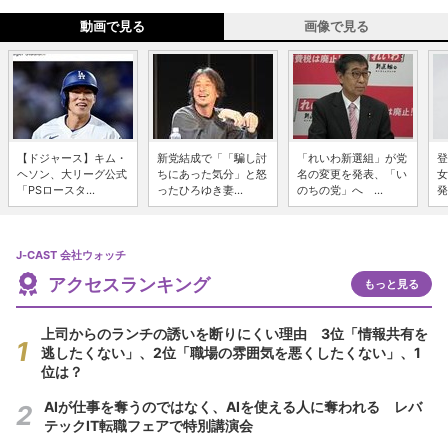
動画で見る
画像で見る
【ドジャース】キム・
新党結成で「「騙し討
「れいわ新選組」が党
登
ヘソン、大リーグ公式
ちにあった気分」と怒
名の変更を発表、「い
女
「PSロースタ...
ったひろゆき妻...
のちの党」へ ...
発
J-CAST 会社ウォッチ
アクセスランキング
もっと見る
上司からのランチの誘いを断りにくい理由 3位「情報共有を
逃したくない」、2位「職場の雰囲気を悪くしたくない」、1
位は？
AIが仕事を奪うのではなく、AIを使える人に奪われる レバ
テックIT転職フェアで特別講演会