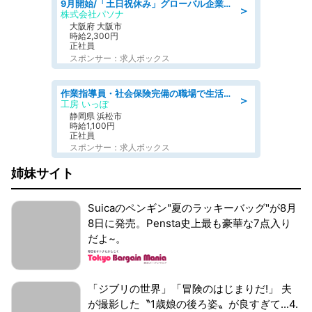
9月開始/「土日祝休み」グローバル企業での産業保健のお仕事/保健師/高時給/残業なし/服装自由
＞
株式会社パソナ
大阪府 大阪市
時給2,300円
正社員
スポンサー：求人ボックス
作業指導員・社会保険完備の職場で生活支援員
＞
工房 いっぽ
静岡県 浜松市
時給1,100円
正社員
スポンサー：求人ボックス
姉妹サイト
Suicaのペンギン"夏のラッキーバッグ"が8月
8日に発売。Pensta史上最も豪華な7点入り
だよ~。
「ジブリの世界」「冒険のはじまりだ!」 夫
が撮影した〝1歳娘の後ろ姿〟が良すぎて...4.