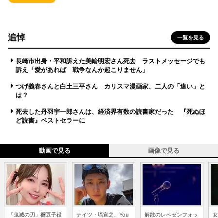
追悼
一覧を見る
長崎市出身・平和訴えた美輪明宏さん死去 ラストメッセージでも
訴え「愛があれば 戦争なんか起こりません」
つげ義春さんと白土三平さん カリスマ漫画家、二人の「違い」と
は？
死去した丹羽宇一郎さんは、経済界有数の読書家だった 『死ぬほ
ど読書』ベストセラーに
動画で見る
画像で見る
「鬼滅の刃」禰豆子役
ナイツ・塙宣之、You
解散のレペゼンフォッ
女