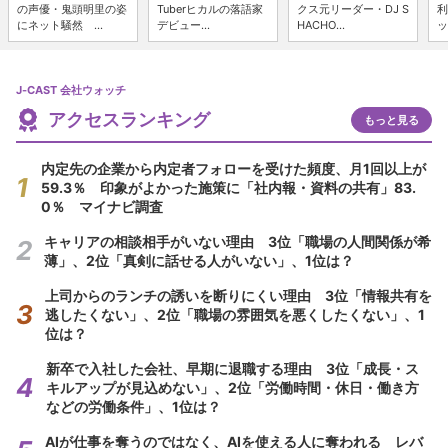
の声優・鬼頭明里の姿
Tuberヒカルの落語家
クス元リーダー・DJ S
利
にネット騒然 ...
デビュー...
HACHO...
ッ
J-CAST 会社ウォッチ
アクセスランキング
もっと見る
内定先の企業から内定者フォローを受けた頻度、月1回以上が
59.3％ 印象がよかった施策に「社内報・資料の共有」83.
0％ マイナビ調査
キャリアの相談相手がいない理由 3位「職場の人間関係が希
薄」、2位「真剣に話せる人がいない」、1位は？
上司からのランチの誘いを断りにくい理由 3位「情報共有を
逃したくない」、2位「職場の雰囲気を悪くしたくない」、1
位は？
新卒で入社した会社、早期に退職する理由 3位「成長・ス
キルアップが見込めない」、2位「労働時間・休日・働き方
などの労働条件」、1位は？
AIが仕事を奪うのではなく、AIを使える人に奪われる レバ