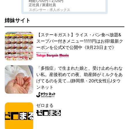
時給1,700円～2,125円
正社員 / 派遣社員
スポンサー：求人ボックス
姉妹サイト
【ステーキガスト】ライス・パン食べ放題&
スープバー付きメニュー1111円はお得!最新ク
ーポンを公式Xで公開中《9月23日まで》
「多指症」で生まれた娘と、受け止められな
い私。産後初めての夜、助産師がミルクをあ
げてるのを見て...(静岡県・20代女性)|Jタウ
ンネット
ゼロまる