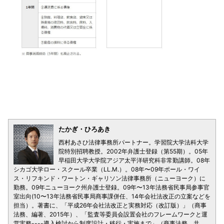
たかぎ・ひろあき
西村あさひ法律事務所パートナー。学習院大学法科大学
院特別招聘教授。2002年弁護士登録（第55期）。05年
早稲田大学大学院アジア太平洋研究科非常勤講師。08年
シカゴ大学ロー・スクール卒業（LL.M.）。08年〜09年ポール・ワイ
ス・リフキンド・ワートン・ギャリソン法律事務所（ニューヨーク）に
勤務。09年ニューヨーク州弁護士登録。09年〜13年法務省民事局参事官
室出向(10〜13年法務省民事局商事課併任、14年会社法改正の立案などを
担当）。著書に、「平成26年会社法改正と実務対応（改訂版）」（商事
法務、編著、2015年）、「監査等委員会設置会社のフレームワークと運
営実務----導入検討から制度設計・移行・実施まで」（商事法務、共