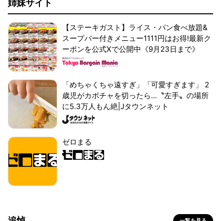
姉妹サイト
【ステーキガスト】ライス・パン食べ放題&
スープバー付きメニュー1111円はお得!最新ク
ーポンを公式Xで公開中《9月23日まで》
「めちゃくちゃ遠すぎ」「可愛すぎます」 2
歳児がカボチャを切ったら...〝左手〟の場所
に5.3万人もん絶|Jタウンネット
ゼロまる
追悼
一覧を見る