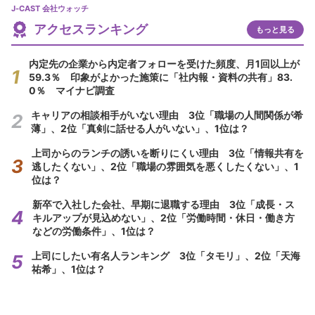
J-CAST 会社ウォッチ
アクセスランキング
もっと見る
内定先の企業から内定者フォローを受けた頻度、月1回以上が
59.3％ 印象がよかった施策に「社内報・資料の共有」83.
0％ マイナビ調査
キャリアの相談相手がいない理由 3位「職場の人間関係が希
薄」、2位「真剣に話せる人がいない」、1位は？
上司からのランチの誘いを断りにくい理由 3位「情報共有を
逃したくない」、2位「職場の雰囲気を悪くしたくない」、1
位は？
新卒で入社した会社、早期に退職する理由 3位「成長・ス
キルアップが見込めない」、2位「労働時間・休日・働き方
などの労働条件」、1位は？
上司にしたい有名人ランキング 3位「タモリ」、2位「天海
祐希」、1位は？