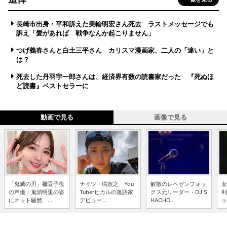
長崎市出身・平和訴えた美輪明宏さん死去 ラストメッセージでも
訴え「愛があれば 戦争なんか起こりません」
つげ義春さんと白土三平さん カリスマ漫画家、二人の「違い」と
は？
死去した丹羽宇一郎さんは、経済界有数の読書家だった 『死ぬほ
ど読書』ベストセラーに
動画で見る
画像で見る
「鬼滅の刃」禰豆子役
ナイツ・塙宣之、You
解散のレペゼンフォッ
女
の声優・鬼頭明里の姿
Tuberヒカルの落語家
クス元リーダー・DJ S
利
にネット騒然 ...
デビュー...
HACHO...
ッ