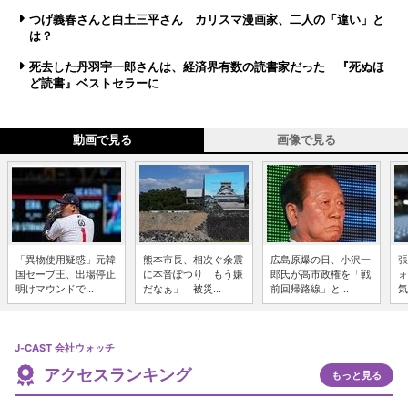
つげ義春さんと白土三平さん カリスマ漫画家、二人の「違い」と
は？
死去した丹羽宇一郎さんは、経済界有数の読書家だった 『死ぬほ
ど読書』ベストセラーに
動画で見る
画像で見る
「異物使用疑惑」元韓
熊本市長、相次ぐ余震
広島原爆の日、小沢一
張
国セーブ王、出場停止
に本音ぽつり「もう嫌
郎氏が高市政権を「戦
ォ
明けマウンドで...
だなぁ」 被災...
前回帰路線」と...
気
J-CAST 会社ウォッチ
アクセスランキング
もっと見る