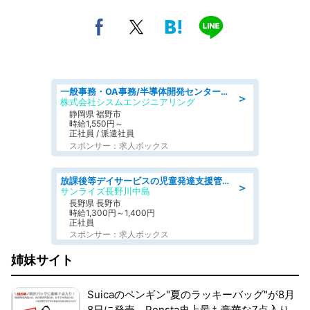
一般事務・OA事務/半導体開発センター内で事務&軽作業スタッフ、募集
＞
株式会社シスムエンジニアリング
静岡県 裾野市
時給1,550円～
正社員 / 派遣社員
スポンサー：求人ボックス
放課後等デイサービスの児童発達支援管理責任者
＞
サンライズ長野川中島
長野県 長野市
時給1,300円～1,400円
正社員
スポンサー：求人ボックス
姉妹サイト
Suicaのペンギン"夏のラッキーバッグ"が8月
8日に発売。Pensta史上最も豪華な7点入り