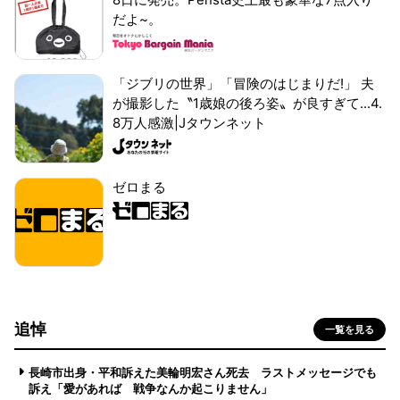
だよ~。
「ジブリの世界」「冒険のはじまりだ!」 夫
が撮影した〝1歳娘の後ろ姿〟が良すぎて...4.
8万人感激|Jタウンネット
ゼロまる
追悼
一覧を見る
長崎市出身・平和訴えた美輪明宏さん死去 ラストメッセージでも
訴え「愛があれば 戦争なんか起こりません」