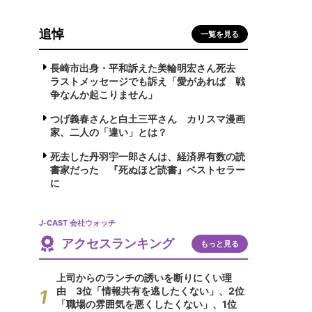
追悼
一覧を見る
長崎市出身・平和訴えた美輪明宏さん死去
ラストメッセージでも訴え「愛があれば 戦
争なんか起こりません」
つげ義春さんと白土三平さん カリスマ漫画
家、二人の「違い」とは？
死去した丹羽宇一郎さんは、経済界有数の読
書家だった 『死ぬほど読書』ベストセラー
に
J-CAST 会社ウォッチ
アクセスランキング
もっと見る
上司からのランチの誘いを断りにくい理
由 3位「情報共有を逃したくない」、2位
「職場の雰囲気を悪くしたくない」、1位