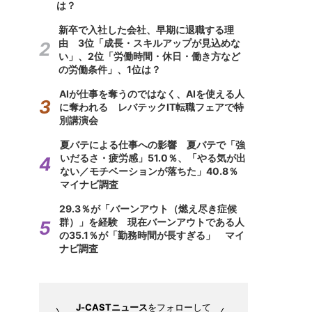
は？
新卒で入社した会社、早期に退職する理
由 3位「成長・スキルアップが見込めな
い」、2位「労働時間・休日・働き方など
の労働条件」、1位は？
AIが仕事を奪うのではなく、AIを使える人
に奪われる レバテックIT転職フェアで特
別講演会
夏バテによる仕事への影響 夏バテで「強
いだるさ・疲労感」51.0％、「やる気が出
ない／モチベーションが落ちた」40.8％
マイナビ調査
29.3％が「バーンアウト（燃え尽き症候
群）」を経験 現在バーンアウトである人
の35.1％が「勤務時間が長すぎる」 マイ
ナビ調査
J-CASTニュース
をフォローして