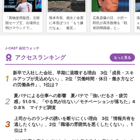
「異物使用疑惑」元韓
熊本市長、相次ぐ余震
広島原爆の日、小沢一
張
国セーブ王、出場停止
に本音ぽつり「もう嫌
郎氏が高市政権を「戦
ォ
明けマウンドで...
だなぁ」 被災...
前回帰路線」と...
気
J-CAST 会社ウォッチ
アクセスランキング
もっと見る
新卒で入社した会社、早期に退職する理由 3位「成長・スキ
ルアップが見込めない」、2位「労働時間・休日・働き方など
の労働条件」、1位は？
夏バテによる仕事への影響 夏バテで「強いだるさ・疲労
感」51.0％、「やる気が出ない／モチベーションが落ちた」4
0.8％ マイナビ調査
上司からのランチの誘いを断りにくい理由 3位「情報共有を
逃したくない」、2位「職場の雰囲気を悪くしたくない」、1
位は？