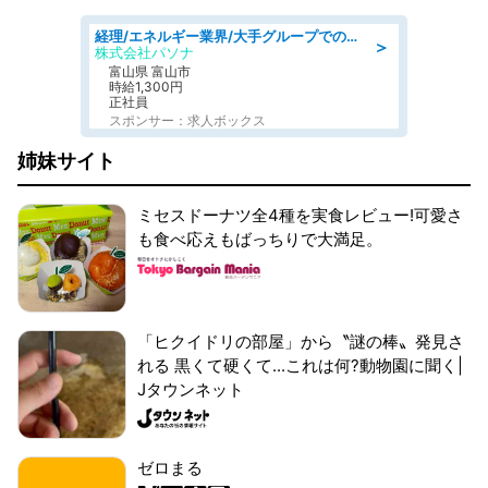
経理/エネルギー業界/大手グループでの経理事務のお仕事/駅近/車通勤可/経理
＞
株式会社パソナ
富山県 富山市
時給1,300円
正社員
スポンサー：求人ボックス
姉妹サイト
ミセスドーナツ全4種を実食レビュー!可愛さ
も食べ応えもばっちりで大満足。
「ヒクイドリの部屋」から〝謎の棒〟発見さ
れる 黒くて硬くて...これは何?動物園に聞く|
Jタウンネット
ゼロまる