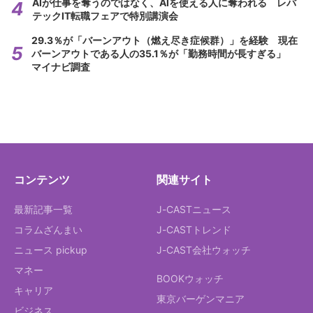
AIが仕事を奪うのではなく、AIを使える人に奪われる レバ
テックIT転職フェアで特別講演会
29.3％が「バーンアウト（燃え尽き症候群）」を経験 現在
バーンアウトである人の35.1％が「勤務時間が長すぎる」
マイナビ調査
コンテンツ
関連サイト
最新記事一覧
J-CASTニュース
コラムざんまい
J-CASTトレンド
ニュース pickup
J-CAST会社ウォッチ
マネー
BOOKウォッチ
キャリア
東京バーゲンマニア
ビジネス