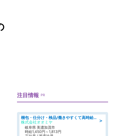
の
注目情報
PR
梱包・仕分け・検品/働きやすくて高時給の仕分け作業長期休暇充実/残業なし
＞
株式会社オオミヤ
岐阜県 美濃加茂市
時給1,450円～1,813円
正社員 / 派遣社員