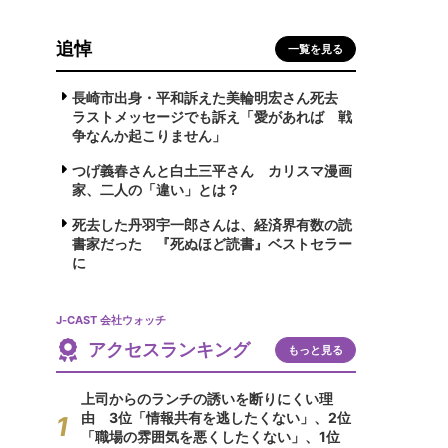
追悼
一覧を見る
長崎市出身・平和訴えた美輪明宏さん死去
ラストメッセージでも訴え「愛があれば 戦
争なんか起こりません」
つげ義春さんと白土三平さん カリスマ漫画
家、二人の「違い」とは？
死去した丹羽宇一郎さんは、経済界有数の読
書家だった 『死ぬほど読書』ベストセラー
に
J-CAST 会社ウォッチ
アクセスランキング
もっと見る
上司からのランチの誘いを断りにくい理
由 3位「情報共有を逃したくない」、2位
「職場の雰囲気を悪くしたくない」、1位