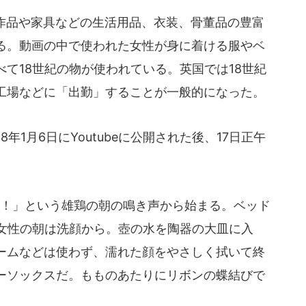
術作品や家具などの生活用品、衣装、骨董品の豊富
る。動画の中で使われた女性が身に着ける服やベ
て18世紀の物が使われている。英国では18世紀
工場などに「出勤」することが一般的になった。
1月6日にYoutubeに公開された後、17日正午
！」という雄鶏の朝の鳴き声から始まる。ベッド
く女性の朝は洗顔から。壺の水を陶器の大皿に入
ームなどは使わず、濡れた顔をやさしく拭いて終
ーソックスだ。もものあたりにリボンの蝶結びで