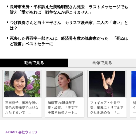
長崎市出身・平和訴えた美輪明宏さん死去 ラストメッセージでも
訴え「愛があれば 戦争なんか起こりません」
つげ義春さんと白土三平さん カリスマ漫画家、二人の「違い」と
は？
死去した丹羽宇一郎さんは、経済界有数の読書家だった 『死ぬほ
ど読書』ベストセラーに
動画で見る
画像で見る
三田寛子、優雅な淡い
加藤茶の45歳年下
フィギュア・中井亜
制
黄色の着物姿で上品な
妻・綾菜、「美文字」
美、華麗にトリプルア
う
たたずまいで ...
手書き勉強ノート...
クセル決める 「...
一
J-CAST 会社ウォッチ