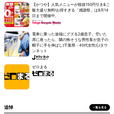
【かつや】人気メニューが税抜150円引き&ご
飯大盛り無料!お得すぎる「感謝祭」は8月14
日まで開催中。
電車に乗った途端にグズる2歳息子。空いた
席に座ったら、隣の怖そうな男性客が息子の
帽子に手を伸ばし(千葉県・40代女性)|Jタウ
ンネット
ゼロまる
追悼
一覧を見る