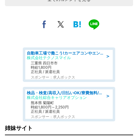
自動車工場で働こう!カーエアコンやエンジンの製造・加工業務/寮完備 denso aichi
＞
株式会社テクノスマイル
三重県 四日市市
時給1,800円
正社員 / 派遣社員
スポンサー：求人ボックス
検品・検査/高収入/日払いOK/寮費無料/日勤/20・30・40代活躍中
＞
株式会社綜合キャリアオプション
熊本県 菊陽町
時給1,800円～2,250円
正社員 / 派遣社員
スポンサー：求人ボックス
姉妹サイト