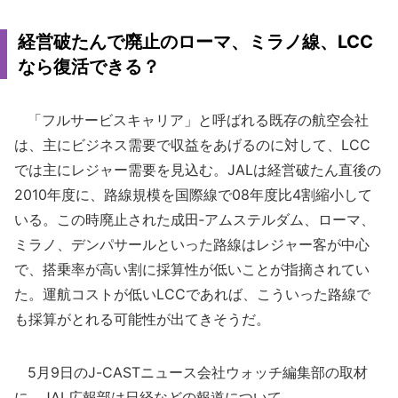
経営破たんで廃止のローマ、ミラノ線、LCC
なら復活できる？
「フルサービスキャリア」と呼ばれる既存の航空会社
は、主にビジネス需要で収益をあげるのに対して、LCC
では主にレジャー需要を見込む。JALは経営破たん直後の
2010年度に、路線規模を国際線で08年度比4割縮小して
いる。この時廃止された成田‐アムステルダム、ローマ、
ミラノ、デンパサールといった路線はレジャー客が中心
で、搭乗率が高い割に採算性が低いことが指摘されてい
た。運航コストが低いLCCであれば、こういった路線で
も採算がとれる可能性が出てきそうだ。
5月9日のJ-CASTニュース会社ウォッチ編集部の取材
に、JAL広報部は日経などの報道について、