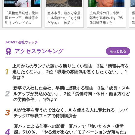
「異物使用疑惑」元韓
熊本市長、相次ぐ余震
広島原爆の日、小沢一
張
国セーブ王、出場停止
に本音ぽつり「もう嫌
郎氏が高市政権を「戦
ォ
明けマウンドで...
だなぁ」 被災...
前回帰路線」と...
気
J-CAST 会社ウォッチ
アクセスランキング
もっと見る
上司からのランチの誘いを断りにくい理由 3位「情報共有を
逃したくない」、2位「職場の雰囲気を悪くしたくない」、1
位は？
新卒で入社した会社、早期に退職する理由 3位「成長・スキ
ルアップが見込めない」、2位「労働時間・休日・働き方など
の労働条件」、1位は？
AIが仕事を奪うのではなく、AIを使える人に奪われる レバ
テックIT転職フェアで特別講演会
夏バテによる仕事への影響 夏バテで「強いだるさ・疲労
感」51.0％、「やる気が出ない／モチベーションが落ちた」