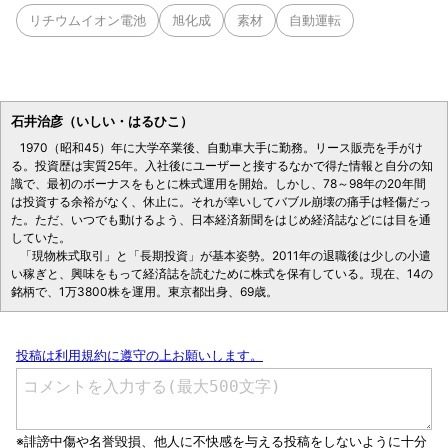
リチウムイオン電池
旭化成
素材
自動運転
石井治彦（いしい・はるひこ）
1970（昭和45）年に大学卒業後、自動車大手に勤務。リース販売を手がけ
る。投資歴は実質25年。入社後にユーザーと接するなかで得た情報と自分の知
識で、最初のボーナスをもとに株式運用を開始。しかし、78～98年の20年間
は投資する余裕がなく、休止に。それが幸いしてバブル崩壊の痛手は軽傷だっ
た。ただ、いつでも動けるよう、日本経済新聞をはじめ経済誌などには目を通
していた。
「現物株式取引」と「長期投資」が基本姿勢。2011年の退職後は少しの小遣
い稼ぎと、興味をもって経済誌を読むために株式を保有している。現在、14の
銘柄で、1万3800株を運用。東京都出身、69歳。