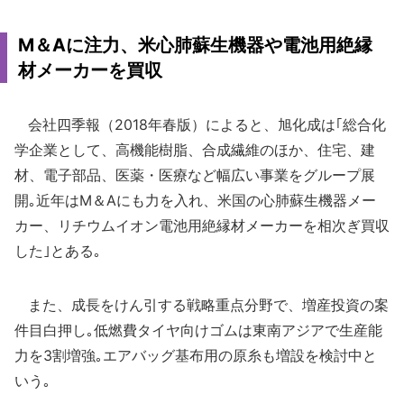
M＆Aに注力、米心肺蘇生機器や電池用絶縁
材メーカーを買収
会社四季報（2018年春版）によると、旭化成は｢総合化
学企業として、高機能樹脂、合成繊維のほか、住宅、建
材、電子部品、医薬・医療など幅広い事業をグループ展
開｡近年はM＆Aにも力を入れ、米国の心肺蘇生機器メー
カー、リチウムイオン電池用絶縁材メーカーを相次ぎ買収
した｣とある｡
また、成長をけん引する戦略重点分野で、増産投資の案
件目白押し｡低燃費タイヤ向けゴムは東南アジアで生産能
力を3割増強｡エアバッグ基布用の原糸も増設を検討中と
いう｡