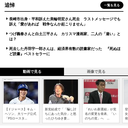
追悼
一覧を見る
長崎市出身・平和訴えた美輪明宏さん死去 ラストメッセージでも
訴え「愛があれば 戦争なんか起こりません」
つげ義春さんと白土三平さん カリスマ漫画家、二人の「違い」と
は？
死去した丹羽宇一郎さんは、経済界有数の読書家だった 『死ぬほ
ど読書』ベストセラーに
動画で見る
画像で見る
【ドジャース】キム・
新党結成で「「騙し討
「れいわ新選組」が党
登
ヘソン、大リーグ公式
ちにあった気分」と怒
名の変更を発表、「い
女
「PSロースタ...
ったひろゆき妻...
のちの党」へ ...
発