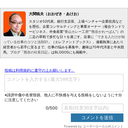
大関暁夫（おおぜき・あけお）
スタジオ02代表。銀行支店長、上場ベンチャー企業役員など
を歴任。企業コンサルティングと事業オーナー（複合ランドリ
ービジネス、外食産業“
青山カレー工房
”“
熊谷かれーぱん
”）の
二足の草鞋で多忙な日々を過ごす。近著に「
できる人だけが知
っている仕事のコツと法則51
」（エレファントブックス）。連載執筆にあたり
経営者から若手に至るまで、仕事の悩みを募集中。趣味は70年代洋楽と中央競
馬。ブログ「
熊谷の社長日記
」はBLOGOSにも掲載中。