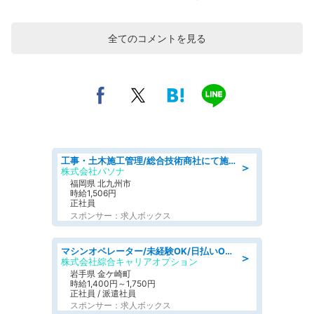
全てのコメントを見る
工事・土木施工管理/総合技術商社にて施工管理のお仕事/即日勤務可/車通勤可/工事・土木施工管理/生産・品質管理
＞
株式会社パソナ
福岡県 北九州市
時給1,506円
正社員
スポンサー：求人ボックス
マシンオペレーター/未経験OK/日払いOK/寮完備/交替制/20・30・40代活躍中
＞
株式会社綜合キャリアオプション
岩手県 金ケ崎町
時給1,400円～1,750円
正社員 / 派遣社員
スポンサー：求人ボックス