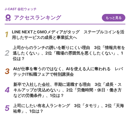
J-CAST 会社ウォッチ
アクセスランキング
もっと見る
LINE NEXTとGMOメディアがタッグ ステーブルコインを活
用したサービスの成長と事業拡大へ
上司からのランチの誘いを断りにくい理由 3位「情報共有を
逃したくない」、2位「職場の雰囲気を悪くしたくない」、1
位は？
AIが仕事を奪うのではなく、AIを使える人に奪われる レバ
テックIT転職フェアで特別講演会
新卒で入社した会社、早期に退職する理由 3位「成長・ス
キルアップが見込めない」、2位「労働時間・休日・働き方
などの労働条件」、1位は？
上司にしたい有名人ランキング 3位「タモリ」、2位「天海
祐希」、1位は？