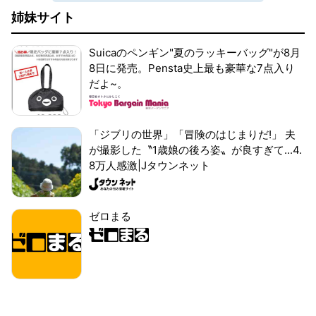
姉妹サイト
Suicaのペンギン"夏のラッキーバッグ"が8月
8日に発売。Pensta史上最も豪華な7点入り
だよ~。
「ジブリの世界」「冒険のはじまりだ!」 夫
が撮影した〝1歳娘の後ろ姿〟が良すぎて...4.
8万人感激|Jタウンネット
ゼロまる