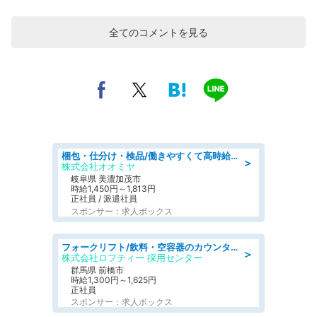
全てのコメントを見る
梱包・仕分け・検品/働きやすくて高時給の仕分け作業長期休暇充実/残業なし
＞
株式会社オオミヤ
岐阜県 美濃加茂市
時給1,450円～1,813円
正社員 / 派遣社員
スポンサー：求人ボックス
フォークリフト/飲料・空容器のカウンターフォーク/駒形駅/車11分
＞
株式会社ロフティー 採用センター
群馬県 前橋市
時給1,300円～1,625円
正社員
スポンサー：求人ボックス