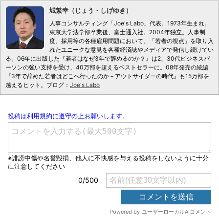
城繁幸（じょう・しげゆき）
人事コンサルティング「Joe's Labo」代表。1973年生まれ。
東京大学法学部卒業後、富士通入社。2004年独立。人事制
度、採用等の各種雇用問題において、「若者の視点」を取り入
れたユニークな意見を各種経済誌やメディアで発信し続けてい
る。06年に出版した『若者はなぜ3年で辞めるのか？』は2、30代ビジネスパ
ーソンの強い支持を受け、40万部を超えるベストセラーに。08年発売の続編
『3年で辞めた若者はどこへ行ったのか－アウトサイダーの時代』も15万部を
越えるヒット。ブログ：
Joe's Labo