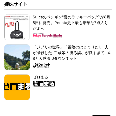
姉妹サイト
Suicaのペンギン"夏のラッキーバッグ"が8月
8日に発売。Pensta史上最も豪華な7点入り
だよ~。
「ジブリの世界」「冒険のはじまりだ!」 夫
が撮影した〝1歳娘の後ろ姿〟が良すぎて...4.
8万人感激|Jタウンネット
ゼロまる