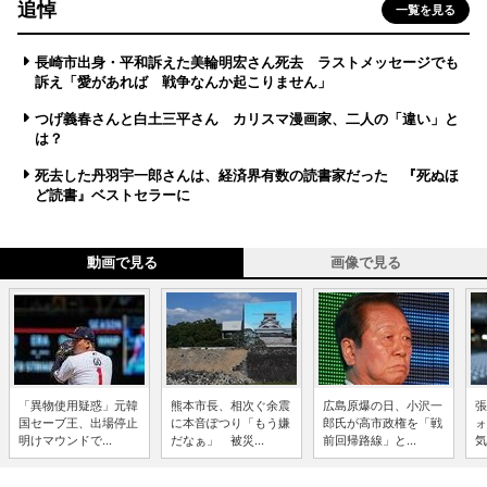
追悼
一覧を見る
長崎市出身・平和訴えた美輪明宏さん死去 ラストメッセージでも
訴え「愛があれば 戦争なんか起こりません」
つげ義春さんと白土三平さん カリスマ漫画家、二人の「違い」と
は？
死去した丹羽宇一郎さんは、経済界有数の読書家だった 『死ぬほ
ど読書』ベストセラーに
動画で見る
画像で見る
「異物使用疑惑」元韓
熊本市長、相次ぐ余震
広島原爆の日、小沢一
張
国セーブ王、出場停止
に本音ぽつり「もう嫌
郎氏が高市政権を「戦
ォ
明けマウンドで...
だなぁ」 被災...
前回帰路線」と...
気