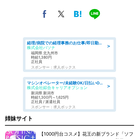
経理/病院での経理事務のお仕事/即日勤務可/車通勤可/経理/一般事務
＞
株式会社パソナ
福岡県 北九州市
時給1,380円
正社員
スポンサー：求人ボックス
マシンオペレーター/未経験OK/日払いOK/寮費無料/交替制/20・30・40代活躍中
＞
株式会社綜合キャリアオプション
新潟県 新潟市
時給1,300円～1,625円
正社員 / 派遣社員
スポンサー：求人ボックス
姉妹サイト
【1000円台コスメ】花王の新ブランド「ソフ