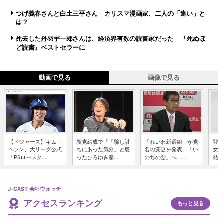
つげ義春さんと白土三平さん カリスマ漫画家、二人の「違い」と
は？
死去した丹羽宇一郎さんは、経済界有数の読書家だった 『死ぬほ
ど読書』ベストセラーに
動画で見る
画像で見る
【ドジャース】キム・
新党結成で「「騙し討
「れいわ新選組」が党
登
ヘソン、大リーグ公式
ちにあった気分」と怒
名の変更を発表、「い
女
「PSロースタ...
ったひろゆき妻...
のちの党」へ ...
発
J-CAST 会社ウォッチ
アクセスランキング
もっと見る