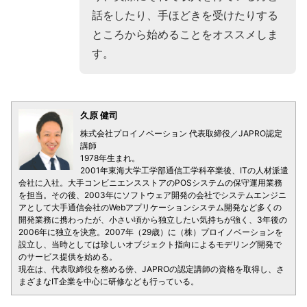
話をしたり、手ほどきを受けたりする
ところから始めることをオススメしま
す。
久原 健司
株式会社プロイノベーション 代表取締役／JAPRO認定
講師
1978年生まれ。
2001年東海大学工学部通信工学科卒業後、ITの人材派遣
会社に入社。大手コンビニエンスストアのPOSシステムの保守運用業務
を担当。その後、2003年にソフトウェア開発の会社でシステムエンジニ
アとして大手通信会社のWebアプリケーションシステム開発など多くの
開発業務に携わったが、小さい頃から独立したい気持ちが強く、3年後の
2006年に独立を決意。2007年（29歳）に（株）プロイノベーションを
設立し、当時としては珍しいオブジェクト指向によるモデリング開発で
のサービス提供を始める。
現在は、代表取締役を務める傍、JAPROの認定講師の資格を取得し、さ
まざまなIT企業を中心に研修なども行っている。