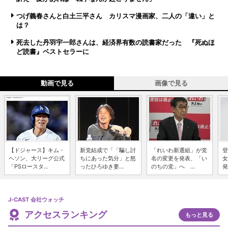
つげ義春さんと白土三平さん カリスマ漫画家、二人の「違い」と
は？
死去した丹羽宇一郎さんは、経済界有数の読書家だった 『死ぬほ
ど読書』ベストセラーに
動画で見る
画像で見る
【ドジャース】キム・
新党結成で「「騙し討
「れいわ新選組」が党
登
ヘソン、大リーグ公式
ちにあった気分」と怒
名の変更を発表、「い
女
「PSロースタ...
ったひろゆき妻...
のちの党」へ ...
発
J-CAST 会社ウォッチ
アクセスランキング
もっと見る