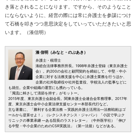
き落とされることになります。ですから、そのようなこと
にならないように、経営の際には常に弁護士を参謀につけ
て石橋を叩きつつ意思決定をしていっていただきたいと思
います。（湊信明）
湊 信明（みなと・のぶあき）
弁護士・税理士
湊総合法律事務所所長。1998年弁護士登録（東京弁護士
会）。約200の会社と顧問契約を締結して、中堅・中小
企業に対する法務支援を中心に弁護士業務を行うほか、
企業の社外取締役や社外監査役、学校法人の監事などに
も就任。企業や組織の運営にも携わっている。
「濁流に棹さして清節を持す」がモットー。
2015年度、東京弁護士会副会長。関東弁護士会連合会常務理事。2017年
度、東京弁護士会中小企業法律支援センター本部長代行など。
主な著書に、「勝利する企業法務 ～実践的弁護士活用法―法務戦術はゴ
ールから逆算せよ！」（レクシスネクシス・ジャパン）「小説で学ぶク
リニックの事業承継 ―ある院長のラストレター」（中外医学社）「伸び
る中堅・中小企業のためのCSR実践法」（第一法規）などがある。