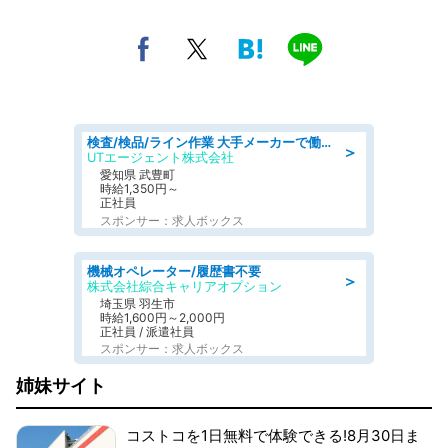
検査/検品/ライン作業 大手メーカーで働ける 土日祝休 月収28万円可 未経験OK
＞
UTエージェント株式会社
愛知県 武豊町
時給1,350円～
正社員
スポンサー：求人ボックス
機械オペレーター/履歴書不要
＞
株式会社綜合キャリアオプション
埼玉県 羽生市
時給1,600円～2,000円
正社員 / 派遣社員
スポンサー：求人ボックス
姉妹サイト
コストコを1日無料で体験できる!8月30日ま