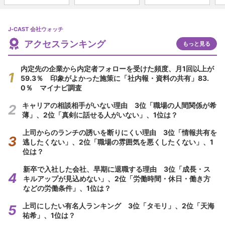
J-CAST 会社ウォッチ
アクセスランキング
もっと見る
内定先の企業から内定者フォローを受けた頻度、月1回以上が
59.3％ 印象がよかった施策に「社内報・資料の共有」83.
0％ マイナビ調査
キャリアの相談相手がいない理由 3位「職場の人間関係が希
薄」、2位「真剣に話せる人がいない」、1位は？
上司からのランチの誘いを断りにくい理由 3位「情報共有を
逃したくない」、2位「職場の雰囲気を悪くしたくない」、1
位は？
新卒で入社した会社、早期に退職する理由 3位「成長・ス
キルアップが見込めない」、2位「労働時間・休日・働き方
などの労働条件」、1位は？
上司にしたい有名人ランキング 3位「タモリ」、2位「天海
祐希」、1位は？