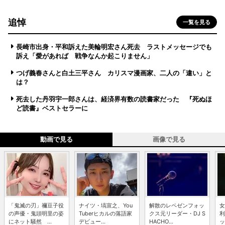
追悼
一覧を見る
長崎市出身・平和訴えた美輪明宏さん死去 ラストメッセージでも
訴え「愛があれば 戦争なんか起こりません」
つげ義春さんと白土三平さん カリスマ漫画家、二人の「違い」と
は？
死去した丹羽宇一郎さんは、経済界有数の読書家だった 『死ぬほ
ど読書』ベストセラーに
動画で見る
画像で見る
「鬼滅の刃」禰豆子役
ナイツ・塙宣之、You
解散のレペゼンフォッ
女
の声優・鬼頭明里の姿
Tuberヒカルの落語家
クス元リーダー・DJ S
利
にネット騒然 ...
デビュー...
HACHO...
ッ