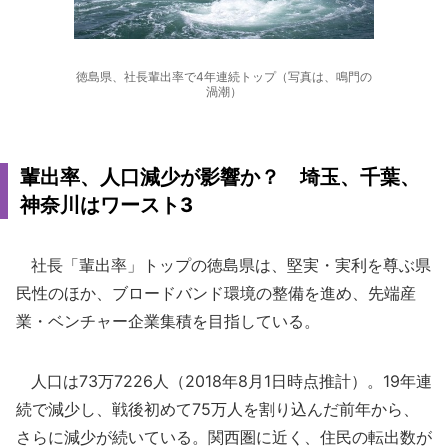
徳島県、社長輩出率で4年連続トップ（写真は、鳴門の
渦潮）
輩出率、人口減少が影響か？ 埼玉、千葉、
神奈川はワースト3
社長「輩出率」トップの徳島県は、堅実・実利を尊ぶ県
民性のほか、ブロードバンド環境の整備を進め、先端産
業・ベンチャー企業集積を目指している。
人口は73万7226人（2018年8月1日時点推計）。19年連
続で減少し、戦後初めて75万人を割り込んだ前年から、
さらに減少が続いている。関西圏に近く、住民の転出数が