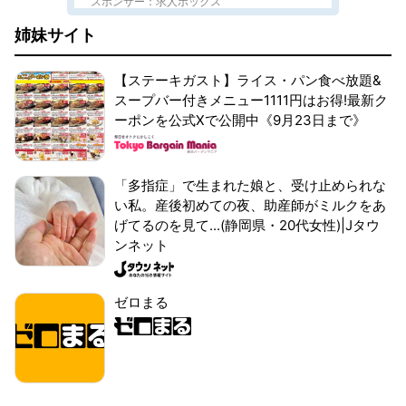
スポンサー：求人ボックス
姉妹サイト
【ステーキガスト】ライス・パン食べ放題&
スープバー付きメニュー1111円はお得!最新ク
ーポンを公式Xで公開中《9月23日まで》
「多指症」で生まれた娘と、受け止められな
い私。産後初めての夜、助産師がミルクをあ
げてるのを見て...(静岡県・20代女性)|Jタウ
ンネット
ゼロまる