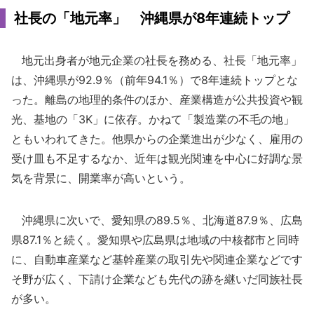
社長の「地元率」 沖縄県が8年連続トップ
地元出身者が地元企業の社長を務める、社長「地元率」
は、沖縄県が92.9％（前年94.1％）で8年連続トップとな
った。離島の地理的条件のほか、産業構造が公共投資や観
光、基地の「3K」に依存。かねて「製造業の不毛の地」
ともいわれてきた。他県からの企業進出が少なく、雇用の
受け皿も不足するなか、近年は観光関連を中心に好調な景
気を背景に、開業率が高いという。
沖縄県に次いで、愛知県の89.5％、北海道87.9％、広島
県87.1％と続く。愛知県や広島県は地域の中核都市と同時
に、自動車産業など基幹産業の取引先や関連企業などです
そ野が広く、下請け企業なども先代の跡を継いだ同族社長
が多い。